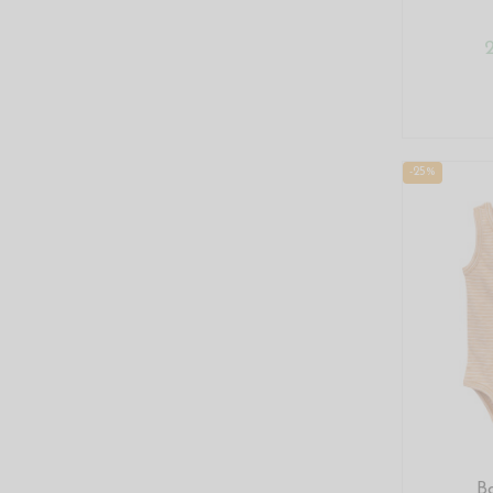
-25%
B