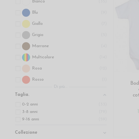
Bianco
35
Blu
9
Giallo
7
Grigio
5
Marrone
4
Multicolore
14
Rosa
12
Rosso
1
Bod
Di più...
Verde
7
Taglia.
co
Viola
1
0-2 anni
33
3-8 anni
79
9-16 anni
59
Collezione