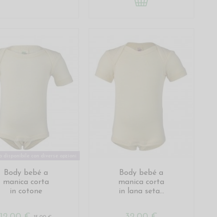
 disponibile con diverse opzioni
Body bebé a
Body bebé a
manica corta
manica corta
in cotone
in lana seta...
12,00 €
32,00 €