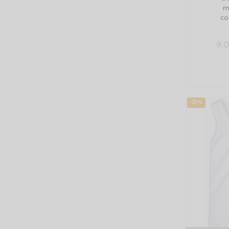
m
co
9,
-25%