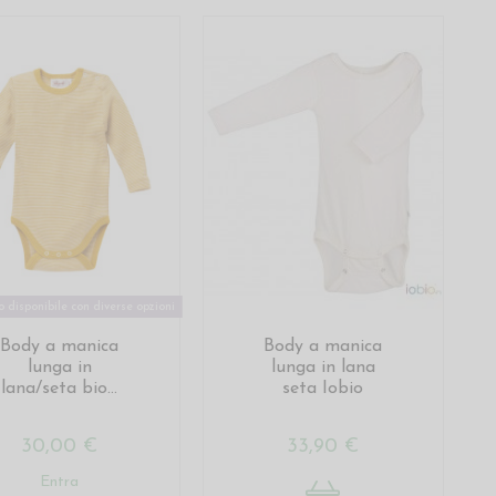
 disponibile con diverse opzioni
Body a manica
Body a manica
lunga in
lunga in lana
lana/seta bio...
seta Iobio
30,00 €
33,90 €
Entra