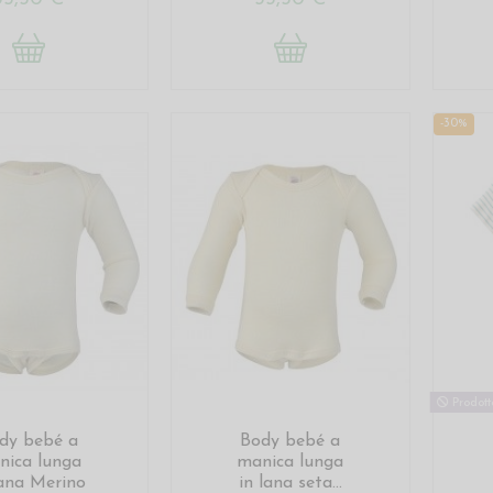
-30%
Prodotto
dy bebé a
Body bebé a
nica lunga
manica lunga
lana Merino
in lana seta...