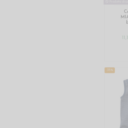
Prodotto disp
C
MIA
11
-35%