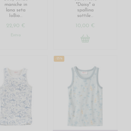
maniche in
"Daisy" a
lana seta
spallina
IoBio...
sottile...
22,90 €
10,00 €
Entra
-25%