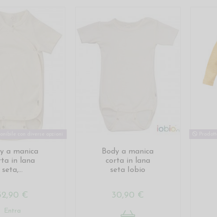
onibile con diverse opzioni
Prodotto
y a manica
Body a manica
rta in lana
corta in lana
seta,...
seta Iobio
32,90 €
30,90 €
Entra