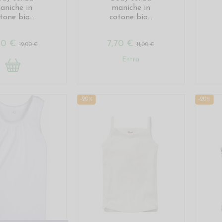
aniche in
maniche in
tone bio...
cotone bio...
00 €
7,70 €
12,00 €
11,00 €
Entra
-20%
-20%