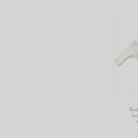
Bod
lu
s