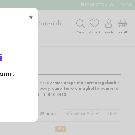
BUONI REGALO
BLOG
×
ochi
Arte
Materiali
Carrello
Preferiti
Accedi
Cerca
i
armi.
tutto l'anno grazie alle sue ottime
proprietà termoregolanti
e
i i
ntimo neonato
e
body, canottiere e magliette bambino
 cotone bio,
leggings in lana seta
Visualizzati 1-48 su 92 articoli
Alfabetico A-Z
48
-25%