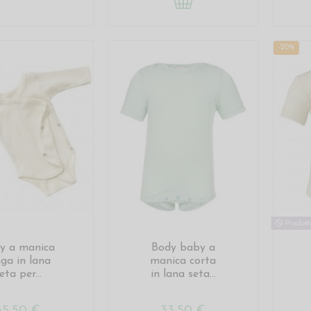
-20%
Prodotto
y a manica
Body baby a
nga in lana
manica corta
eta per...
in lana seta...
35,50 €
33,50 €