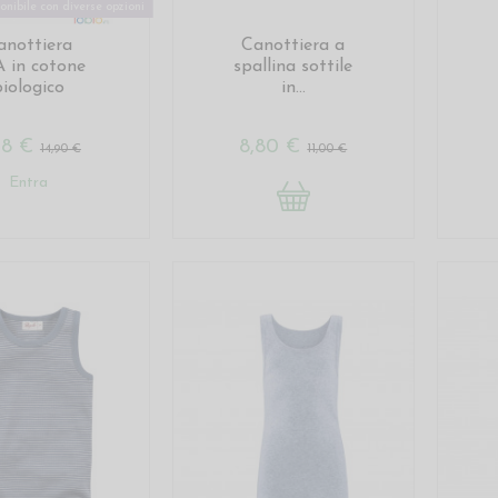
onibile con diverse opzioni
anottiera
Canottiera a
 in cotone
spallina sottile
biologico
in...
,18 €
8,80 €
14,90 €
11,00 €
Entra