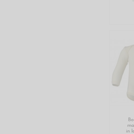
Bo
ma
in 