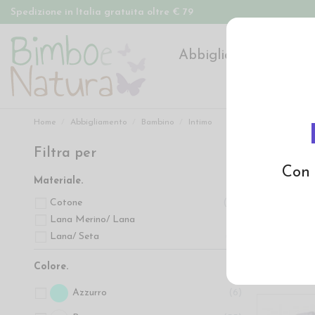
Spedizione in Italia gratuita oltre € 79
Abbigliamento
Pan
Home
Abbigliamento
Bambino
Intimo
Filtra per
Intimo
Con 
Materiale.
La
lana set
Cotone
49
alla caratteri
Lana Merino/ Lana
2
e
ragazzo
i
Lana/ Seta
41
Colore.
Azzurro
6