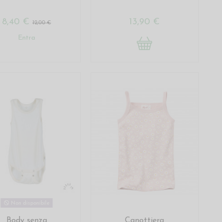
8,40 €
13,90 €
12,00 €
Entra
Non disponibile
Body senza
Canottiera