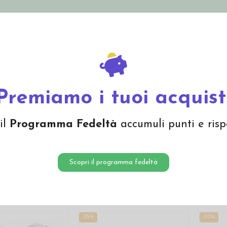
nolini Eco
Mamma e Bebè
Bio Cosmesi
Gi
Offerte
Brand
Premiamo i tuoi acquist
il
Programma Fedeltà
accumuli punti e risp
a per bambini
è molto morbida e confortevole sulla pelle ed è perfetta 
stica di assorbire l'
umidità corporea
. Scopri la nostra ampia selezione d
n Lana Merino,
Lana Seta
e Cotone Biologico,
slip bambino
e boxer in
Scopri il programma fedeltà
-25%
-30%