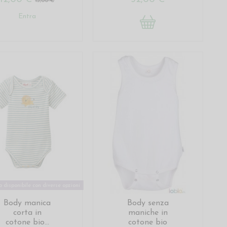
15,00 €
Entra
 disponibile con diverse opzioni
Body manica
Body senza
corta in
maniche in
cotone bio...
cotone bio