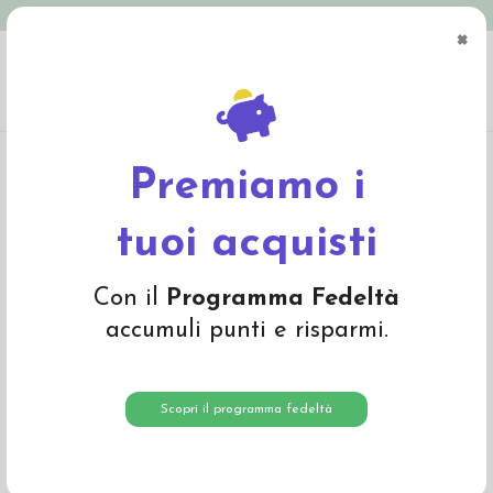
Spedizione in Italia gratuita oltre € 79
×
0
Home
Abbigliamento
Bambino
Intimo
Canottiera in cotone biologico
"Mele" - col. acqua
Premiamo i
-25%
tuoi acquisti
Con il
Programma Fedeltà
accumuli punti e risparmi.
Scopri il programma fedeltà