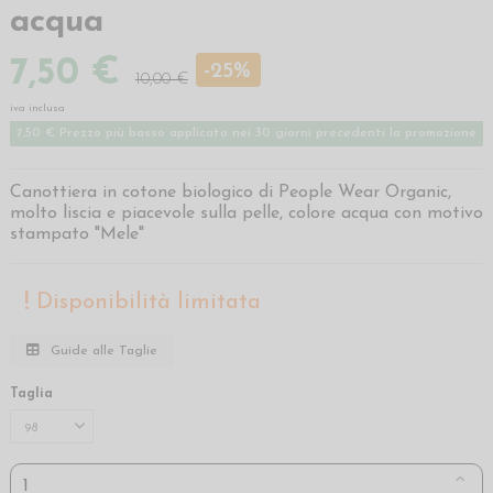
acqua
7,50 €
-25%
10,00 €
iva inclusa
7,50 € Prezzo più basso applicato nei 30 giorni precedenti la promozione
Canottiera in cotone biologico di People Wear Organic,
molto liscia e piacevole sulla pelle, colore acqua con motivo
stampato "Mele"
Disponibilità limitata
Guide alle Taglie
Taglia