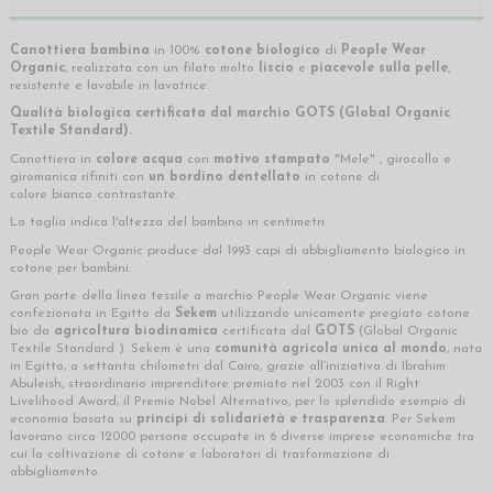
Canottiera bambina
in 100%
cotone biologico
di
People Wear
Organic
, realizzata con un filato molto
liscio
e
piacevole sulla pelle
,
resistente e lavabile in lavatrice.
Qualità biologica certificata
dal marchio
GOTS
(Global Organic
Textile Standard).
Canottiera in
colore acqua
con
motivo stampato
"Mele" , girocollo e
giromanica rifiniti con
un bordino dentellato
in cotone di
colore bianco contrastante.
La taglia indica l'altezza del bambino in centimetri.
People Wear Organic produce dal 1993 capi di abbigliamento biologico in
cotone per bambini.
Gran parte della linea tessile a marchio People Wear Organic viene
confezionata in Egitto da
Sekem
utilizzando unicamente pregiato cotone
bio da
agricoltura biodinamica
certificata dal
GOTS
(Global Organic
Textile Standard ). Sekem è una
comunità agricola unica al mondo
, nata
in Egitto, a settanta chilometri dal Cairo, grazie all’iniziativa di Ibrahim
Abuleish, straordinario imprenditore premiato nel 2003 con il Right
Livelihood Award, il Premio Nobel Alternativo, per lo splendido esempio di
economia basata su
principi di solidarietà e trasparenza
. Per Sekem
lavorano circa 12000 persone occupate in 6 diverse imprese economiche tra
cui la coltivazione di cotone e laboratori di trasformazione di
abbigliamento.