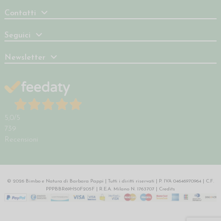
Contatti
Seguici
Newsletter
5,0
/5
739
Recensioni
© 2026 Bimbo e Natura di Barbara Pappi | Tutti i diritti riservati | P. IVA 04646970964 | C.F.
PPPBBR69H50F205F | R.E.A. Milano N. 1763707 |
Credits