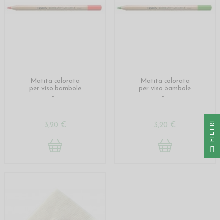
Matita colorata
Matita colorata
per viso bambole
per viso bambole
-...
-...
I
3,20 €
3,20 €
F
I
L
T
R