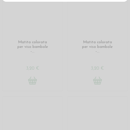
Matita colorata
Matita colorata
per viso bambole
per viso bambole
-...
-...
3,20 €
3,20 €