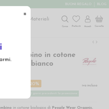
BUONI REGALO
BLOG
×
ochi
Arte
Materiali
Carrello
Preferiti
Accedi
Cerca
i
era bambino in cotone
armi.
re" - col. bianco
a
€
12,00 €
-20%
iva inclusa
 basso applicato nei 30 giorni precedenti la promozione
ambino
in cotone biologico di
People Wear Organic
,