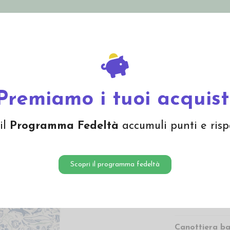
nolini Eco
Mamma e Bebè
Bio Cosmesi
Gi
Offerte
Brand
cotone bio "Mare" - col. bianco fantasia
Premiamo i tuoi acquist
Canotti
il
Programma Fedeltà
accumuli punti e risp
bio "Ma
fantasi
Scopri il programma fedeltà
9,60 
9,60 € Prezzo più
Canottiera b