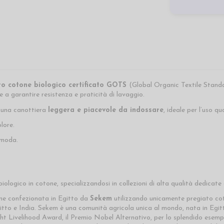
ro cotone biologico certificato GOTS
(Global Organic Textile Standa
re a garantire resistenza e praticità di lavaggio.
è una canottiera
leggera e piacevole da indossare
, ideale per l’uso qu
lore.
omoda.
ologico in cotone, specializzandosi in collezioni di alta qualità dedicate 
ene confezionata in Egitto da
Sekem
utilizzando unicamente pregiato co
o e India. Sekem è una comunità agricola unica al mondo, nata in Egitto, 
ght Livelihood Award, il Premio Nobel Alternativo, per lo splendido ese