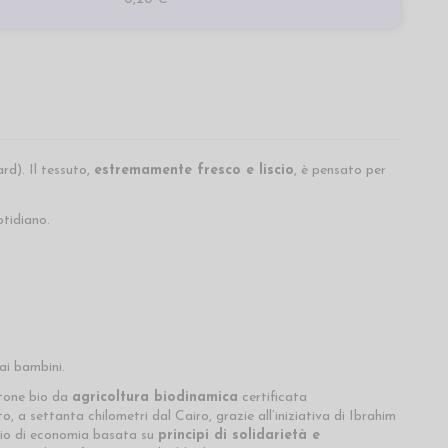
rd). Il tessuto,
estremamente fresco e liscio
, è pensato per
otidiano.
ai bambini.
tone bio da
agricoltura biodinamica
certificata
a settanta chilometri dal Cairo, grazie all’iniziativa di Ibrahim
mpio di economia basata su
principi di solidarietà e