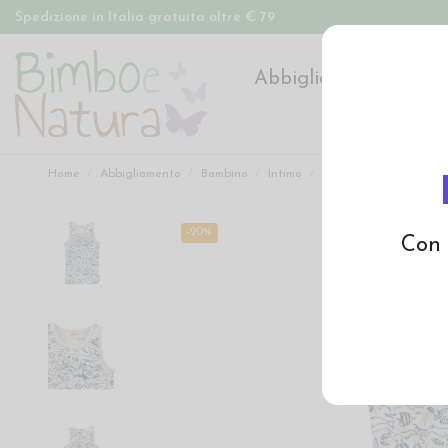
Spedizione in Italia gratuita oltre € 79
Abbigliamento
Pan
Home
Abbigliamento
Bambino
Intimo
Canottiera bambino in 
-20%
Con 