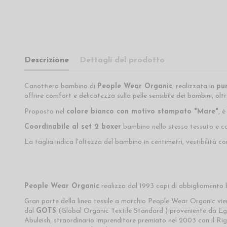
Descrizione
Dettagli del prodotto
Canottiera bambino di
People Wear Organic
, realizzata in
pu
offrire comfort e delicatezza sulla pelle sensibile dei bambini, olt
Proposta nel
colore bianco con motivo stampato "Mare"
, 
Coordinabile al set 2 boxer
bambino nello stesso tessuto e co
La taglia indica l'altezza del bambino in centimetri, vestibilità c
People Wear Organic
realizza dal 1993 capi di abbigliamento bi
Gran parte della linea tessile a marchio People Wear Organic vi
dal
GOTS
(Global Organic Textile Standard ) proveniente da Egitt
Abuleish, straordinario imprenditore premiato nel 2003 con il Ri