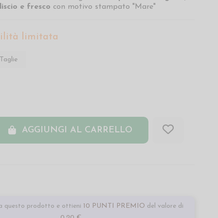
liscio e fresco
con motivo stampato "Mare"
lità limitata
Taglie
AGGIUNGI AL CARRELLO
 questo prodotto e ottieni
10 PUNTI PREMIO
del valore di
0,20 €