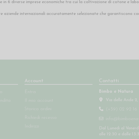
in 6 diverse imprese economiche tra cui la coltivazione di cotone e labo
e aziende internazionali accuratamente selezionate che garantiscono cond
Account
Contatti
Bimbo e Natura
so
Entra
Via delle Ande 2,
endita
Il mio account
Storico ordini
(+39) 02 92 16 
Richiedi recesso
info@bimboenatu
Indirizzi
Dal Lunedì al Venerdì
alle 12:30 e dalle 13: