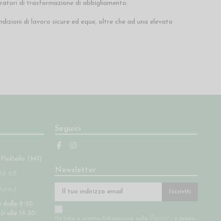
ratori di trasformazione di abbigliamento.
izioni di lavoro sicure ed eque, oltre che ad una elevato
Seguici
 Pioltello (MI)
Newsletter
14 68
ra.it
Iscriviti
 dalle 8:30
30 alle 16:30
Privacy
Ho letto e accetto l'informativa sulla
e presto