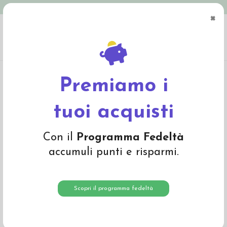
Spedizione in Italia gratuita oltre € 79
×
0
Home
Abbigliamento
Bambino
Intimo
Canottiera in lana seta Iobio
Premiamo i
tuoi acquisti
Con il
Programma Fedeltà
accumuli punti e risparmi.
Scopri il programma fedeltà