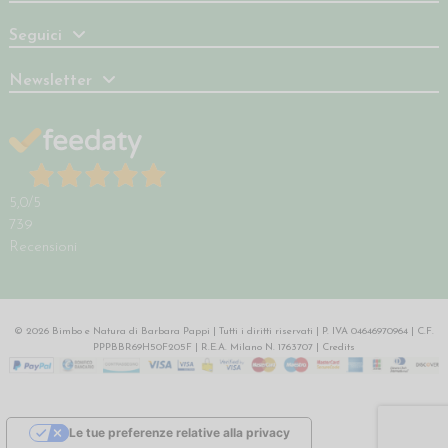
Seguici
Newsletter
5,0
/5
739
Recensioni
© 2026 Bimbo e Natura di Barbara Pappi | Tutti i diritti riservati | P. IVA 04646970964 | C.F.
PPPBBR69H50F205F | R.E.A. Milano N. 1763707 |
Credits
Le tue preferenze relative alla privacy