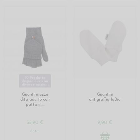
Prodotto
disponibile con
diverse opzioni
Guanti mezze
Guantini
dita adulto con
antigraffio IoBio
patta in...
35,90 €
9,90 €
Entra