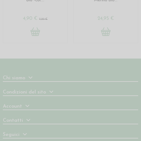
bio -col....
Merino bio...
4,90 €
24,95 €
7,00 €
Chi siamo
Condizioni del sito
Account
Contatti
Seguici