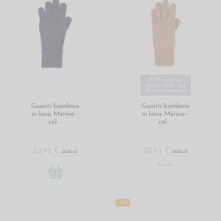
Prodotto
disponibile con
diverse opzioni
Guanti bambino
Guanti bambino
in lana Merino -
in lana Merino -
col....
col....
23,92 €
20,93 €
29,90 €
29,90 €
Entra
-30%