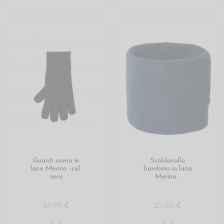
Guanti uomo in
Scaldacollo
lana Merino -col.
bambino in lana
nero
Merino...
29,95 €
25,00 €