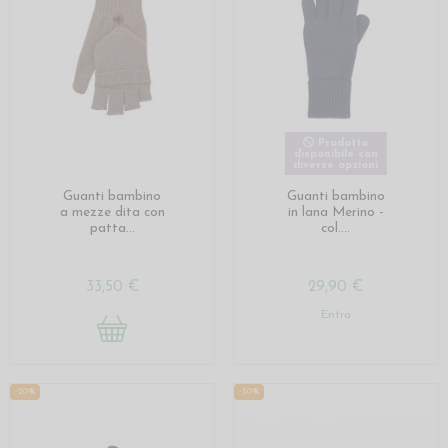
Prodotto
disponibile con
diverse opzioni
Guanti bambino
Guanti bambino
a mezze dita con
in lana Merino -
patta...
col....
33,50 €
29,90 €
Entra
-20%
-30%