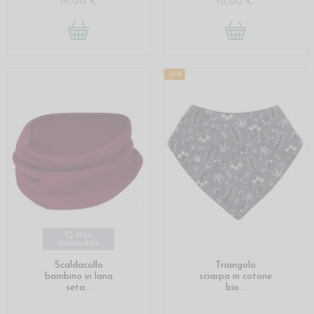
16,00 €
16,00 €
-30%
Non
disponibile
Scaldacollo
Triangolo
bambino in lana
sciarpa in cotone
seta...
bio...