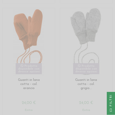
Prodotto
Prodotto
disponibile con
disponibile con
diverse opzioni
diverse opzioni
Guanti in lana
Guanti in lana
cotta - col.
cotta - col.
arancio
grigio...
I
24,00 €
24,00 €
F
I
L
T
R
Entra
Entra