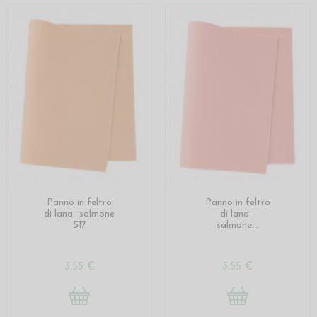
Panno in feltro
Panno in feltro
di lana- salmone
di lana -
517
salmone...
3,55 €
3,55 €