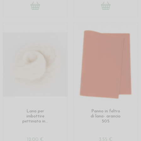
Lana per
Panno in feltro
imbottire
di lana- arancio
pettinata in...
505
12,00 €
3,55 €