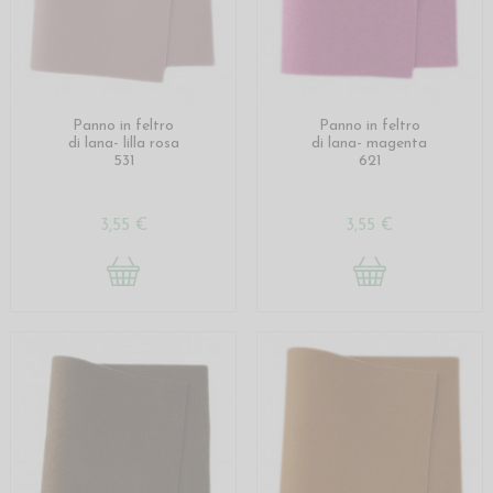
Panno in feltro
Panno in feltro
di lana- lilla rosa
di lana- magenta
531
621
3,55 €
3,55 €