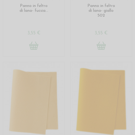
Panno in feltro
Panno in feltro
di lana- fucsia...
di lana- giallo
502
3,55 €
3,55 €