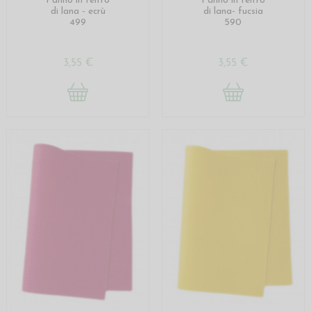
Panno in feltro
Panno in feltro
di lana - ecrù
di lana- fucsia
499
590
3,55 €
3,55 €