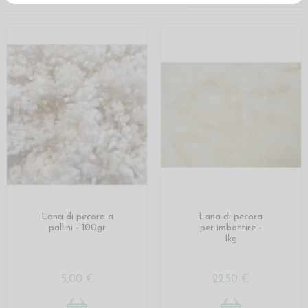
Lana di pecora a
Lana di pecora
pallini - 100gr
per imbottire -
1kg
5,00 €
22,50 €