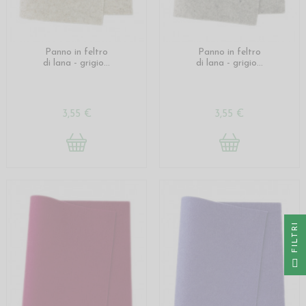
Panno in feltro
Panno in feltro
di lana - grigio...
di lana - grigio...
3,55 €
3,55 €
I
F
I
L
T
R