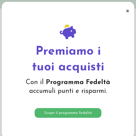
Spedizione in Italia gratuita oltre € 79
×
0
Home
Bio Cosmesi e Igiene
Eco Mestruazioni
Premiamo i
Eco Mestruazioni
tuoi acquisti
Assorbenti lavabili donna in cotone biologico, assorbenti femminili monouso
naturali, traspiranti, ipoallergenici e biodegradabili sbiancati senza l'uso di
cloro. Disponibile, in alternativa, la coppetta mestruale per vivere il ciclo in
Con il
Programma Fedeltà
modo naturale.
accumuli punti e risparmi.
Alfabetico A-Z
5
Scopri il programma fedeltà