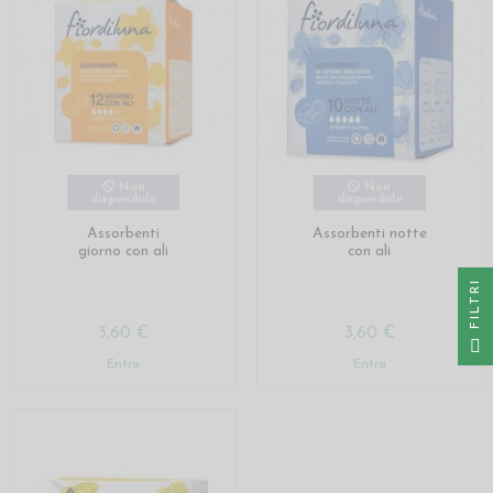
Non
Non
disponibile
disponibile
Assorbenti
Assorbenti notte
giorno con ali
con ali
I
3,60 €
3,60 €
F
I
L
T
R
Entra
Entra