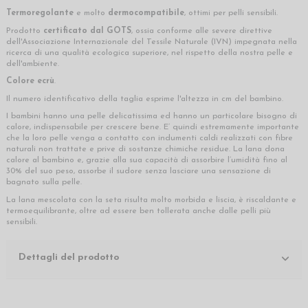
Termoregolante
e molto
dermocompatibile
, ottimi per pelli sensibili.
Prodotto
certificato dal GOTS
, ossia conforme alle severe direttive
dell'Associazione Internazionale del Tessile Naturale (IVN) impegnata nella
ricerca di una qualità ecologica superiore, nel rispetto della nostra pelle e
dell'ambiente.
Colore ecrù
.
Il numero identificativo della taglia esprime l'altezza in cm del bambino.
I bambini hanno una pelle delicatissima ed hanno un particolare bisogno di
calore, indispensabile per crescere bene. E’ quindi estremamente importante
che la loro pelle venga a contatto con indumenti caldi realizzati con fibre
naturali non trattate e prive di sostanze chimiche residue. La lana dona
calore al bambino e, grazie alla sua capacità di assorbire l’umidità fino al
30% del suo peso, assorbe il sudore senza lasciare una sensazione di
bagnato sulla pelle.
La lana mescolata con la seta risulta molto morbida e liscia, è riscaldante e
termoequilibrante, oltre ad essere ben tollerata anche dalle pelli più
sensibili.
Dettagli del prodotto