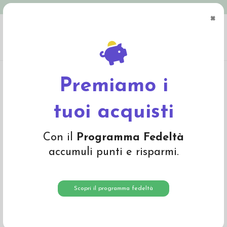
Spedizione in Italia gratuita oltre € 79
×
0
Home
Abbigliamento
Bambino
Leggings
Leggings bambino in lana
mista seta -col. ecrù
Premiamo i
tuoi acquisti
Con il
Programma Fedeltà
accumuli punti e risparmi.
Scopri il programma fedeltà