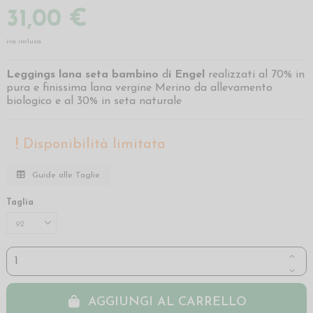
31,00 €
iva inclusa
Leggings lana seta bambino
d
i Engel
realizzati al 70% in
pura e finissima lana vergine Merino da allevamento
biologico e al 30% in seta naturale
Disponibilità limitata
Guide alle Taglie
Taglia
AGGIUNGI AL CARRELLO