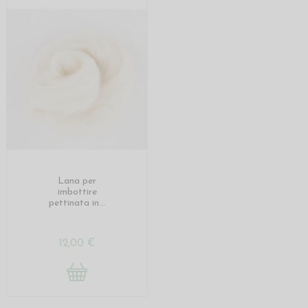
Lana per
imbottire
pettinata in...
12,00 €