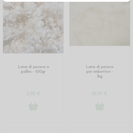
Lana di pecora a
Lana di pecora
pallini - 100gr
per imbottire -
1kg
5,00 €
22,50 €