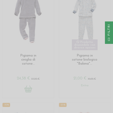
I
F
I
L
T
R
Prodotto
disponibile con
diverse opzioni
Pigiama in
Pigiama in
ciniglia di
cotone biologico
cotone...
"Balena"...
24,38 €
21,00 €
37,50 €
30,00 €
Entra
-30%
-25%