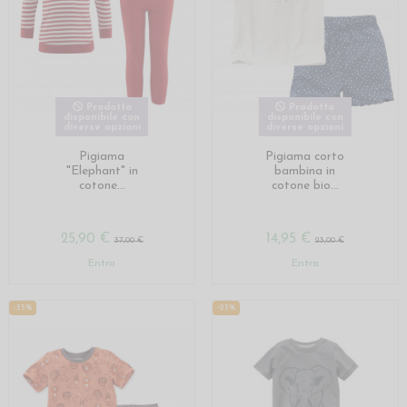
Prodotto
Prodotto
disponibile con
disponibile con
diverse opzioni
diverse opzioni
Pigiama
Pigiama corto
"Elephant" in
bambina in
cotone...
cotone bio...
25,90 €
14,95 €
37,00 €
23,00 €
Entra
Entra
-35%
-25%