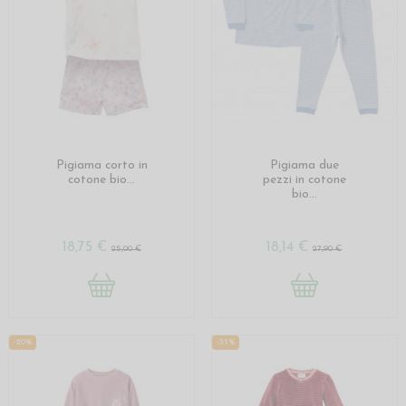
Pigiama corto in
Pigiama due
cotone bio...
pezzi in cotone
bio...
18,75 €
18,14 €
25,00 €
27,90 €
-20%
-35%