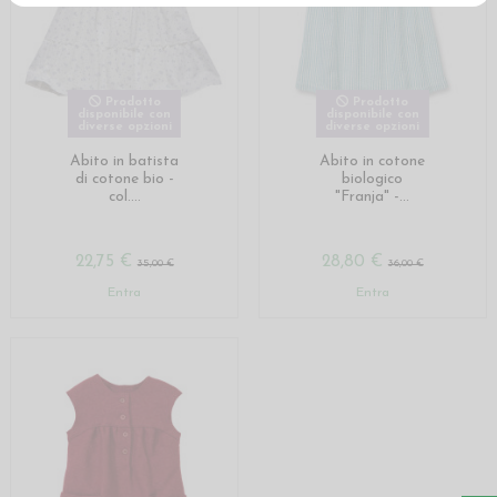
Prodotto
Prodotto
disponibile con
disponibile con
diverse opzioni
diverse opzioni
Abito in batista
Abito in cotone
di cotone bio -
biologico
col....
"Franja" -...
22,75 €
28,80 €
35,00 €
36,00 €
Entra
Entra