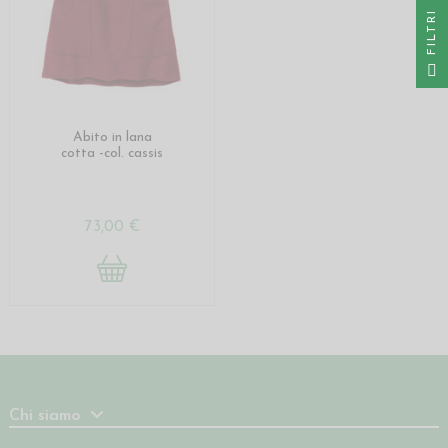
I
F
I
L
T
R
Abito in lana
cotta -col. cassis
73,00 €
Chi siamo