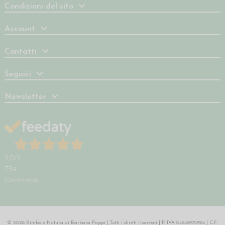
Condizioni del sito
Account
Contatti
Seguici
Newsletter
5,0
/5
739
Recensioni
© 2026 Bimbo e Natura di Barbara Pappi | Tutti i diritti riservati | P. IVA 04646970964 | C.F.