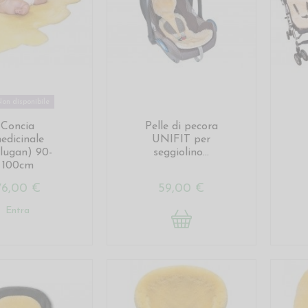
on disponibile
Concia
Pelle di pecora
edicinale
UNIFIT per
lugan) 90-
seggiolino...
100cm
76,00 €
59,00 €
Entra