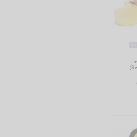
N
m
(Re