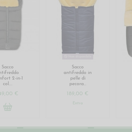
Non disponibile
Sacco
Sacco
ntifreddo
antifreddo in
fort 2-in-1
pelle di
col....
pecora...
49,00 €
189,00 €
Entra
Account
Contatti