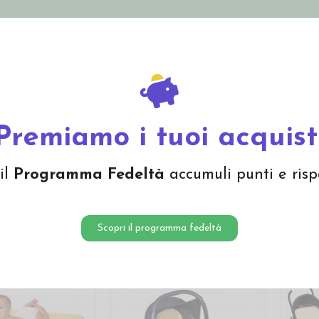
nolini Eco
Mamma e Bebè
Bio Cosmesi
Gi
Offerte
Brand
Premiamo i tuoi acquist
 pecora
il
Programma Fedeltà
accumuli punti e risp
Scopri il programma fedeltà