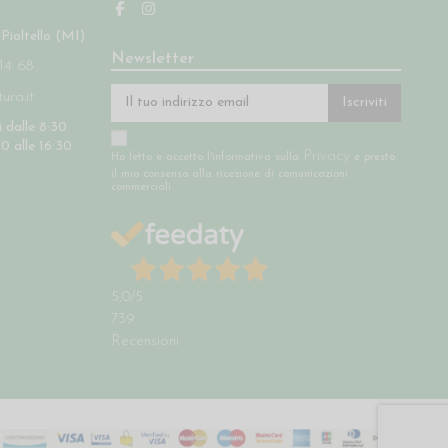
 Pioltello (MI)
Newsletter
14 68
ra.it
Iscriviti
 dalle 8:30
30 alle 16:30
Privacy
Ho letto e accetto l'informativa sulla
e presto
il mio consenso alla ricezione di comunicazioni
commerciali.
5,0
/5
739
Recensioni