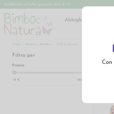
Spedizione in Italia gratuita oltre € 79
Abbigliamento
Pan
Home
Mamma e Bambino
Pelli di pecora
Filtra per
Pelli di
Con 
Prezzo
17
€
189
€