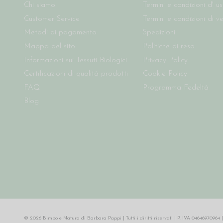
Chi siamo
Termini e condizioni d' u
Customer Service
Termini e condizioni di v
Metodi di pagamento
Spedizioni
Mappa del sito
Politiche di reso
Informazioni sui Tessuti Biologici
Privacy Policy
Certificazioni di qualità prodotti
Cookie Policy
FAQ
Programma Fedeltà
Blog
© 2026 Bimbo e Natura di Barbara Pappi | Tutti i diritti riservati | P. IVA 046469709