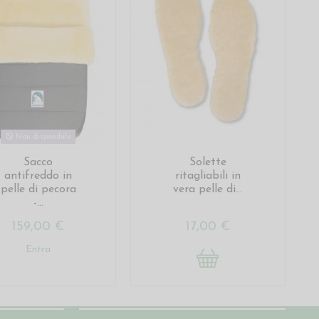
Non disponibile
Sacco
Solette
antifreddo in
ritagliabili in
pelle di pecora
vera pelle di...
-...
159,00 €
17,00 €
Entra
Seguici