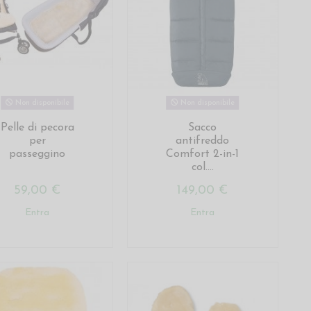
Non disponibile
Non disponibile
Pelle di pecora
Sacco
per
antifreddo
passeggino
Comfort 2-in-1
col....
59,00 €
149,00 €
Entra
Entra