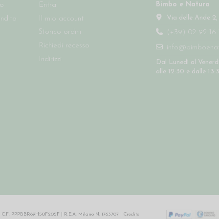
Bimbo e Natura
so
Entra
Via delle Ande 2,
endita
Il mio account
Storico ordini
(+39) 02 92 16 
Richiedi recesso
info@bimboenatu
Indirizzi
Dal Lunedì al Venerdì
alle 12:30 e dalle 13:
64 | C.F. PPPBBR69H50F205F | R.E.A. Milano N. 1763707 |
Credits