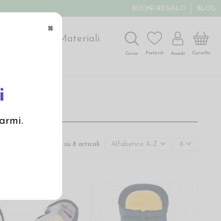
BUONI REGALO
BLOG
×
ochi
Arte
Materiali
Carrello
Preferiti
Accedi
Cerca
i
armi.
Visualizzati 1-8 su 8 articoli
Alfabetico A-Z
8