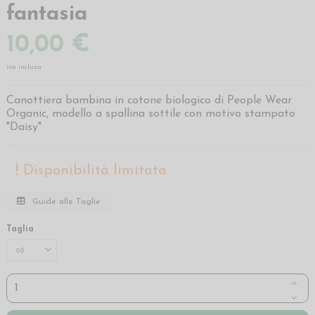
fantasia
10,00 €
iva inclusa
Canottiera bambina in cotone biologico di People Wear
Organic, modello a spallina sottile con motivo stampato
"Daisy"
Disponibilità limitata
Guide alle Taglie
Taglia