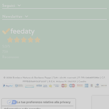
Seguici
Newsletter
5,0
/5
739
Recensioni
© 2026 Bimbo e Natura di Barbara Pappi | Tutti i diritti riservati | P. IVA 04646970964 | C.F.
PPPBBR69H50F205F | R.E.A. Milano N. 1763707 |
Credits
Le tue preferenze relative alla privacy
Informativa sulla raccolta