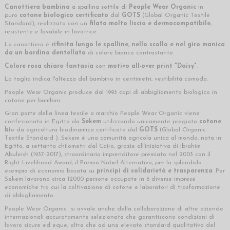
Canottiera bambina
a spallina sottile di
People Wear Organic
in
puro
cotone biologico certificato
dal
GOTS
(Global Organic Textile
Standard), realizzata con un
filato molto liscio e dermocompatibile
,
resistente e lavabile in lavatrice.
La canottiera è
rifinita lungo le spalline, nello scollo e nel giro manica
da un bordino dentellato
di colore bianco contrastante.
Colore rosa chiaro fantasia
con
motivo all-over print "Daisy"
.
La taglia indica l'altezza del bambino in centimetri, vestibilità comoda.
People Wear Organic produce dal 1993 capi di abbigliamento biologico in
cotone per bambini.
Gran parte della linea tessile a marchio People Wear Organic viene
confezionata in Egitto da
Sekem
utilizzando unicamente pregiato
cotone
bi
o da agricoltura biodinamica certificata dal
GOTS
(Global Organic
Textile Standard ). Sekem è una comunità agricola unica al mondo, nata in
Egitto, a settanta chilometri dal Cairo, grazie all’iniziativa di Ibrahim
Abuleish (1937-2017), straordinario imprenditore premiato nel 2003 con il
Right Livelihood Award, il Premio Nobel Alternativo, per lo splendido
esempio di economia basata su
principi di solidarietà e trasparenza
. Per
Sekem lavorano circa 12000 persone occupate in 6 diverse imprese
economiche tra cui la coltivazione di cotone e laboratori di trasformazione
di abbigliamento.
People Wear Organic si avvale anche della collaborazione di altre aziende
internazionali accuratamente selezionate che garantiscono condizioni di
lavoro sicure ed eque, oltre che ad una elevato standard qualitativo del