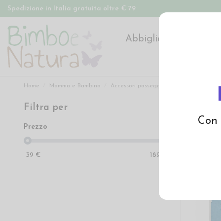
Spedizione in Italia gratuita oltre € 79
Abbigliamento
Pan
Home
Mamma e Bambino
Accessori passeggino e seggiolino
Filtra per
Accesso
Con 
Prezzo
39
€
189
€