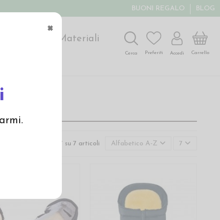
BUONI REGALO
BLOG
×
ochi
Arte
Materiali
Carrello
Preferiti
Accedi
Cerca
i
armi.
Visualizzati 1-7 su 7 articoli
Alfabetico A-Z
7