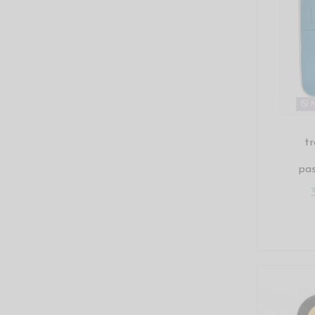
N
tr
pas