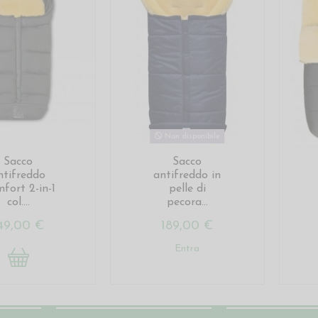
Non disponibile
Sacco
Sacco
ntifreddo
antifreddo in
fort 2-in-1
pelle di
col....
pecora...
49,00 €
189,00 €
Entra
Account
Contatti