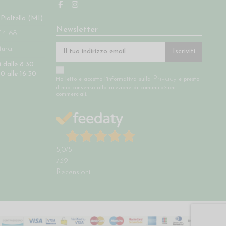
 Pioltello (MI)
Newsletter
14 68
ra.it
Iscriviti
 dalle 8:30
30 alle 16:30
Privacy
Ho letto e accetto l'informativa sulla
e presto
il mio consenso alla ricezione di comunicazioni
commerciali.
5,0
/5
739
Recensioni