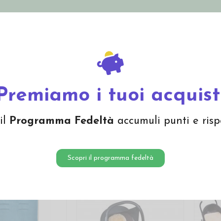
nolini Eco
Mamma e Bebè
Bio Cosmesi
Gi
Offerte
Brand
Premiamo i tuoi acquist
ri passeggino e seggiolino
il
Programma Fedeltà
accumuli punti e risp
Scopri il programma fedeltà