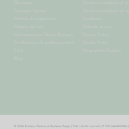
Chi siamo
Termini e condizioni d' u
Customer Service
Termini e condizioni di v
Metodi di pagamento
Spedizioni
Mappa del sito
Politiche di reso
Informazioni sui Tessuti Biologici
Privacy Policy
Certificazioni di qualità prodotti
Cookie Policy
FAQ
Programma Fedeltà
Blog
© 2026 Bimbo e Natura di Barbara Pappi | Tutti i diritti riservati | P. IVA 046469709