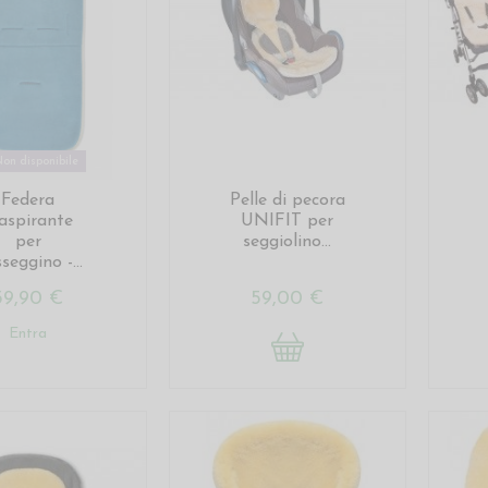
on disponibile
Federa
Pelle di pecora
aspirante
UNIFIT per
per
seggiolino...
seggino -...
39,90 €
59,00 €
Entra