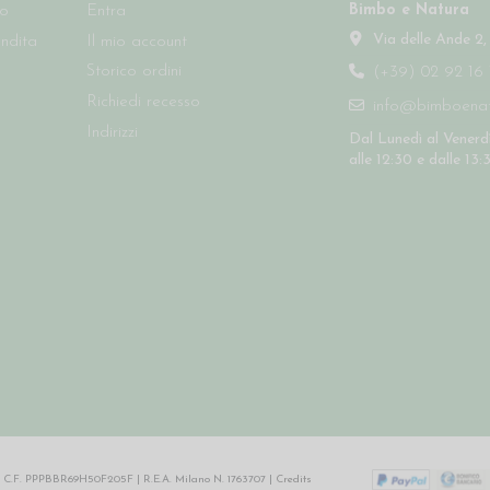
Bimbo e Natura
so
Entra
Via delle Ande 2,
endita
Il mio account
Storico ordini
(+39) 02 92 16 
Richiedi recesso
info@bimboenatu
Indirizzi
Dal Lunedì al Venerdì
alle 12:30 e dalle 13:
64 | C.F. PPPBBR69H50F205F | R.E.A. Milano N. 1763707 |
Credits