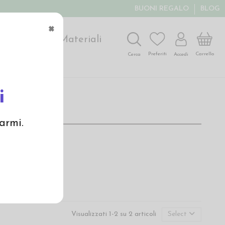
BUONI REGALO
BLOG
×
ochi
Arte
Materiali
Carrello
Preferiti
Accedi
Cerca
i
armi.
tandard qualitativo.
Visualizzati 1-2 su 2 articoli
Select