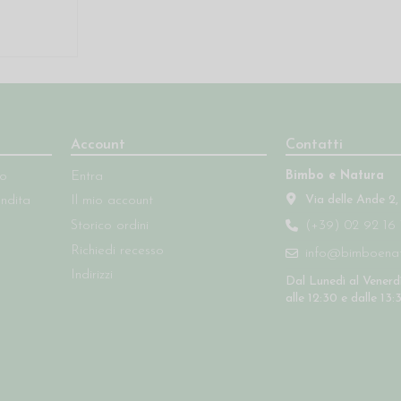
Account
Contatti
Bimbo e Natura
so
Entra
Via delle Ande 2,
endita
Il mio account
Storico ordini
(+39) 02 92 16 
Richiedi recesso
info@bimboenatu
Indirizzi
Dal Lunedì al Venerdì
alle 12:30 e dalle 13: