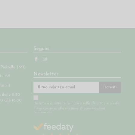
Seguici
 Pioltello (MI)
Newsletter
14 68
ra.it
Iscriviti
 dalle 8:30
30 alle 16:30
Privacy
Ho letto e accetto l'informativa sulla
e presto
il mio consenso alla ricezione di comunicazioni
commerciali.