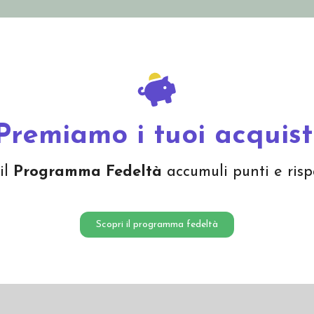
nolini Eco
Mamma e Bebè
Bio Cosmesi
Gi
Offerte
Brand
Premiamo i tuoi acquist
lhof
il
Programma Fedeltà
accumuli punti e risp
velli di pecora
sin dagli anni ’50.
zio in azienda internazionale leader nel settore.
Scopri il programma fedeltà
bili
e tutti i prodotti sono sottoposti a rigorosi controlli per garantire il più elevato s
econdo lo standard OEKO-TEX®.