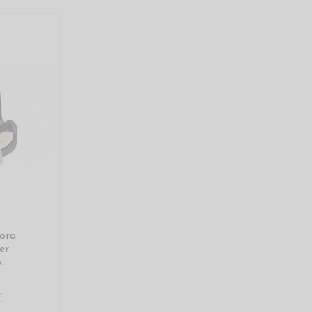
cora
er
..
€