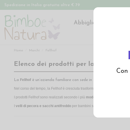
Spedizione in Italia gratuita oltre € 79
Abbigliamento
Pan
Home
Marchi
Fellhof
Elenco dei prodotti per la marca Fel
Con 
La
Fellhof
è un’azienda familiare con sede in Austria che produce
Nel corso del tempo, la Fellhof è cresciuta trasformandosi da piccolo nego
I prodotti Fellhof sono realizzati secondo i più
moderni metodi ecososteni
I
velli di pecora e sacchi antifreddo
per bambini sono tutti
certificati s