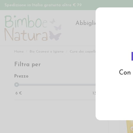
Spedizione in Italia gratuita oltre € 79
Abbigliamento
Pan
Home
Bio Cosmesi e Igiene
Cura dei capelli
Filtra per
Cura de
Con 
Prezzo
6
€
13
€
-20%