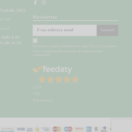
 Pioltello (MI)
Newsletter
14 68
ra.it
Iscriviti
 dalle 8:30
30 alle 16:30
Privacy
Ho letto e accetto l'informativa sulla
e presto
il mio consenso alla ricezione di comunicazioni
commerciali.
5,0
/5
739
Recensioni