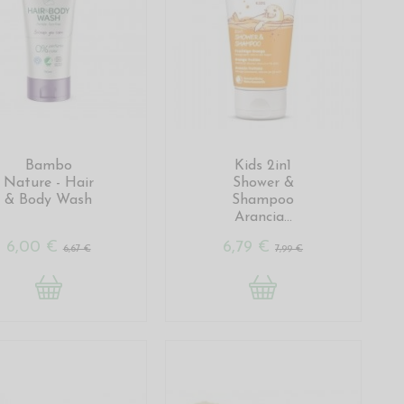
Bambo
Kids 2in1
Nature - Hair
Shower &
& Body Wash
Shampoo
Arancia...
6,00 €
6,79 €
6,67 €
7,99 €