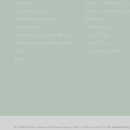
Chi siamo
Termini e condizioni d' u
Customer Service
Termini e condizioni di v
Metodi di pagamento
Spedizioni
Mappa del sito
Politiche di reso
Informazioni sui Tessuti Biologici
Privacy Policy
Certificazioni di qualità prodotti
Cookie Policy
FAQ
Programma Fedeltà
Blog
© 2026 Bimbo e Natura di Barbara Pappi | Tutti i diritti riservati | P. IVA 046469709