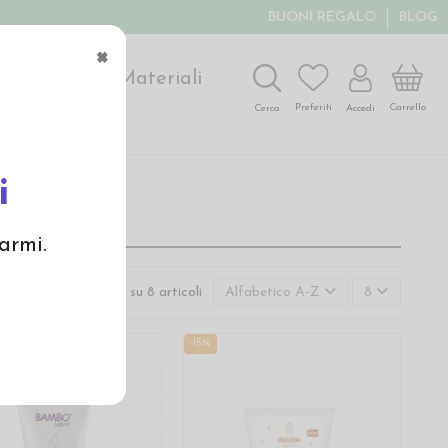
BUONI REGALO
BLOG
×
ochi
Arte
Materiali
Carrello
Preferiti
Accedi
Cerca
i
armi.
Visualizzati 1-8 su 8 articoli
Alfabetico A-Z
8
-15%