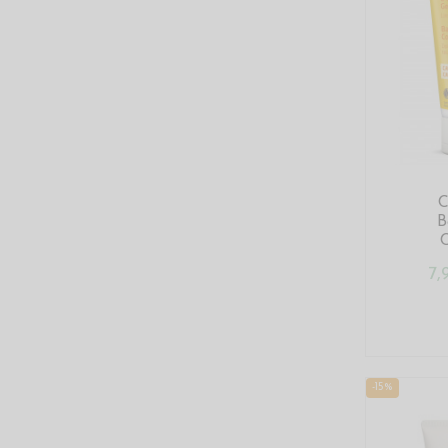
C
B
C
7,
-15%