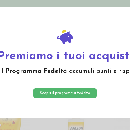
nolini Eco
Mamma e Bebè
Bio Cosmesi
Gi
Offerte
Brand
Premiamo i tuoi acquist
i capelli
il
Programma Fedeltà
accumuli punti e risp
Scopri il programma fedeltà
-20%
-10%