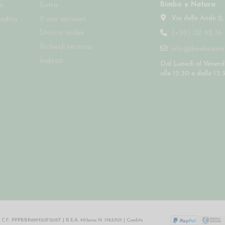
Bimbo e Natura
so
Entra
Via delle Ande 2,
endita
Il mio account
Storico ordini
(+39) 02 92 16 
Richiedi recesso
info@bimboenatu
Indirizzi
Dal Lunedì al Venerdì
alle 12:30 e dalle 13:
64 | C.F. PPPBBR69H50F205F | R.E.A. Milano N. 1763707 |
Credits