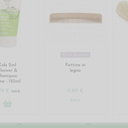
Non disponibile
Kids 2in1
Pettine in
Shower &
legno
Shampoo
me - 150ml
,79 €
11,90 €
7,99 €
Entra
Account
Contatti