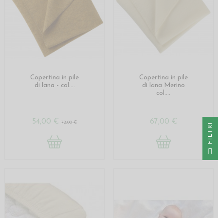
Copertina in pile
Copertina in pile
di lana - col....
di lana Merino
col....
54,00 €
67,00 €
72,00 €
I
F
I
L
T
R