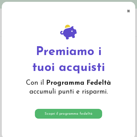
Spedizione in Italia gratuita oltre € 79
×
0
Home
Abbigliamento
Bambino
Intimo
Canottiera in cotone biologico Dino
- col. rosa fantasia
Premiamo i
-35%
tuoi acquisti
Con il
Programma Fedeltà
accumuli punti e risparmi.
Scopri il programma fedeltà