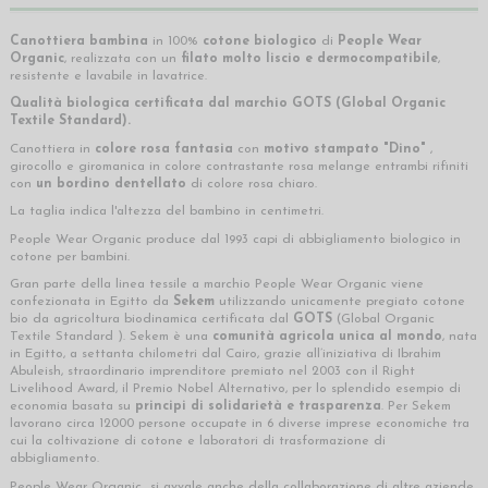
Canottiera bambina
in 100%
cotone biologico
di
People Wear
Organic
, realizzata con un
filato molto liscio e dermocompatibile
,
resistente e lavabile in lavatrice.
Qualità biologica certificata
dal marchio
GOTS
(Global Organic
Textile Standard).
Canottiera in
colore rosa fantasia
con
motivo stampato "Dino"
,
girocollo e giromanica in colore contrastante rosa melange entrambi rifiniti
con
un bordino dentellato
di colore rosa chiaro.
La taglia indica l'altezza del bambino in centimetri.
People Wear Organic produce dal 1993 capi di abbigliamento biologico in
cotone per bambini.
Gran parte della linea tessile a marchio People Wear Organic viene
confezionata in Egitto da
Sekem
utilizzando unicamente pregiato cotone
bio da agricoltura biodinamica certificata dal
GOTS
(Global Organic
Textile Standard ). Sekem è una
comunità agricola unica al mondo
, nata
in Egitto, a settanta chilometri dal Cairo, grazie all’iniziativa di Ibrahim
Abuleish, straordinario imprenditore premiato nel 2003 con il Right
Livelihood Award, il Premio Nobel Alternativo, per lo splendido esempio di
economia basata su
principi di solidarietà e trasparenza
. Per Sekem
lavorano circa 12000 persone occupate in 6 diverse imprese economiche tra
cui la coltivazione di cotone e laboratori di trasformazione di
abbigliamento.
People Wear Organic si avvale anche della collaborazione di altre aziende