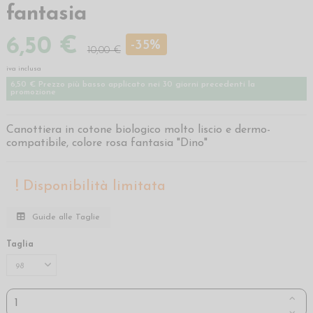
fantasia
6,50 €
-35%
10,00 €
iva inclusa
6,50 € Prezzo più basso applicato nei 30 giorni precedenti la
promozione
Canottiera in cotone biologico molto liscio e dermo-
compatibile, colore rosa fantasia "Dino"
Disponibilità limitata
Guide alle Taglie
Taglia