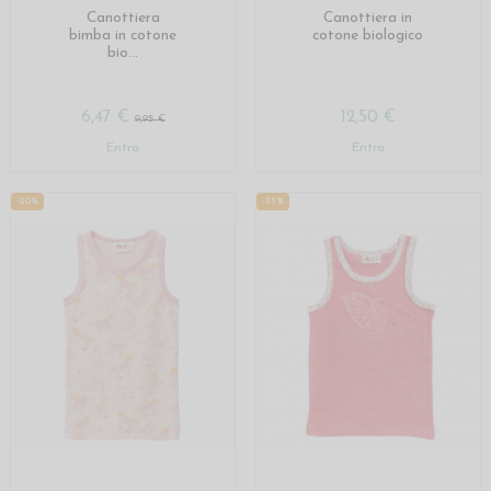
Canottiera
Canottiera in
bimba in cotone
cotone biologico
bio...
6,47 €
12,50 €
9,95 €
Entra
Entra
-20%
-35%