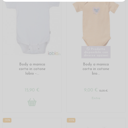
Prodotto
disponibile con
diverse opzioni
Body a manica
Body a manica
corta in cotone
corta in cotone
Iobio -...
bio...
15,90 €
9,00 €
12,00 €
Entra
-30%
-25%