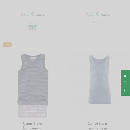
9,60 €
9,00 €
12,00 €
12,00 €
Entra
-35%
I
F
I
L
T
R
Prodotto
disponibile con
diverse opzioni
Canottiera
Canottiera
bambino in
bambino in