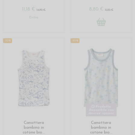
11,18 €
8,80 €
14,90 €
11,00 €
Entra
-20%
-25%
Prodotto
disponibile con
diverse opzioni
Canottiera
Canottiera
bambino in
bambino in
cotone bio...
cotone bio...