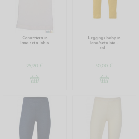
Canottiera in
Leggings baby in
lana seta Iobio
lana/seta bio -
col....
25,90 €
30,00 €