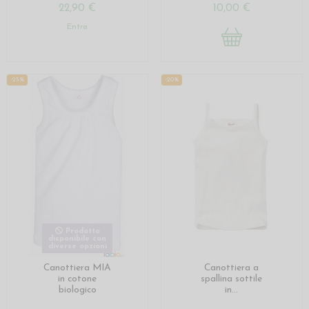
22,90 €
10,00 €
Entra
-25%
-20%
Prodotto
disponibile con
diverse opzioni
Canottiera MIA
Canottiera a
in cotone
spallina sottile
biologico
in...