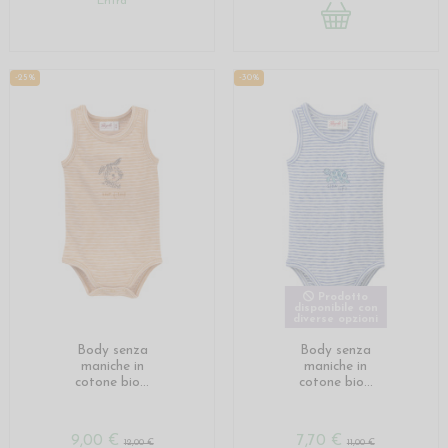
Entra
-25%
-30%
Prodotto
disponibile con
diverse opzioni
Body senza
Body senza
maniche in
maniche in
cotone bio...
cotone bio...
9,00 €
7,70 €
12,00 €
11,00 €