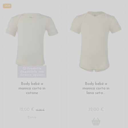
-20%
Prodotto
disponibile con
diverse opzioni
Body bebé a
Body bebé a
manica corta in
manica corta in
cotone
lana seta...
12,00 €
32,00 €
15,00 €
Entra