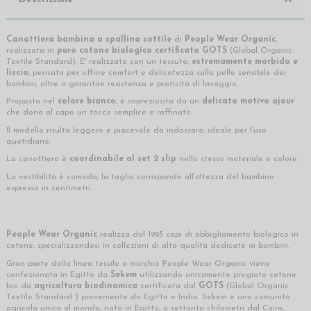
Canottiera bambina a spallina sottile
di
People Wear Organic
,
realizzata in
puro cotone biologico certificato GOTS
(Global Organic
Textile Standard). E' realizzata con un tessuto,
estremamente morbido e
liscio
, pensato per offrire comfort e delicatezza sulla pelle sensibile dei
bambini, oltre a garantire resistenza e praticità di lavaggio.
Proposta nel
colore bianco
, è impreziosita da un
delicato motivo ajour
che dona al capo un tocco semplice e raffinato.
Il modello risulta leggero e piacevole da indossare, ideale per l’uso
quotidiano.
La canottiera è
coordinabile al set 2 slip
nello stesso materiale e colore.
La vestibilità è comoda; la taglia corrisponde all’altezza del bambino
espressa in centimetri.
People Wear Organic
realizza dal 1993 capi di abbigliamento biologico in
cotone, specializzandosi in collezioni di alta qualità dedicate ai bambini.
Gran parte della linea tessile a marchio People Wear Organic viene
confezionata in Egitto da
Sekem
utilizzando unicamente pregiato cotone
bio da
agricoltura biodinamica
certificata dal
GOTS
(Global Organic
Textile Standard ) proveniente da Egitto e India. Sekem è una comunità
agricola unica al mondo, nata in Egitto, a settanta chilometri dal Cairo,