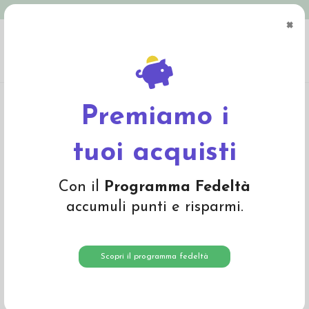
Spedizione in Italia gratuita oltre € 79
×
0
Home
Abbigliamento
Bambino
Intimo
Canottiera a spallina sottile in
cotone bio - col. bianco
Premiamo i
-20%
tuoi acquisti
Con il
Programma Fedeltà
accumuli punti e risparmi.
Scopri il programma fedeltà