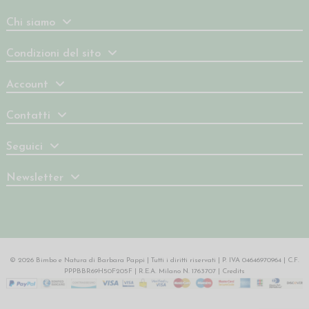
Chi siamo
Condizioni del sito
Account
Contatti
Seguici
Newsletter
© 2026 Bimbo e Natura di Barbara Pappi | Tutti i diritti riservati | P. IVA 04646970964 | C.F.
PPPBBR69H50F205F | R.E.A. Milano N. 1763707 |
Credits