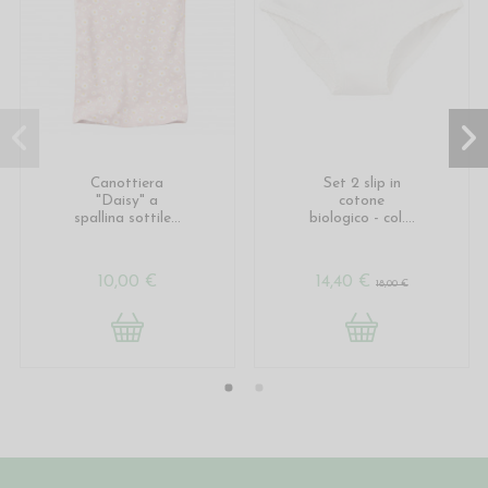
Canottiera
Set 2 slip in
"Daisy" a
cotone
spallina sottile...
biologico - col....
10,00 €
14,40 €
18,00 €