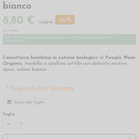
bianco
8,80 €
-20%
11,00 €
iva inclusa
8,80 € Prezzo più basso applicato nei 30 giorni precedenti la
promozione
Canottiera bambina in cotone biologico
di
People Wear
Organic
, modello a spallina sottile con delicato motivo
ajour, colore bianco
Disponibilità limitata
Guide alle Taglie
Taglia