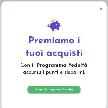
Spedizione in Italia gratuita oltre € 79
×
0
Home
Abbigliamento
Bambino
Intimo
Canottiera in lana seta Iobio
Premiamo i
tuoi acquisti
Con il
Programma Fedeltà
accumuli punti e risparmi.
Scopri il programma fedeltà