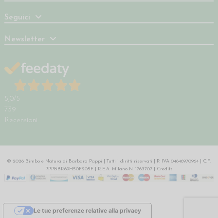
Seguici
Newsletter
5,0
/5
739
Recensioni
© 2026 Bimbo e Natura di Barbara Pappi | Tutti i diritti riservati | P. IVA 04646970964 | C.F.
PPPBBR69H50F205F | R.E.A. Milano N. 1763707 |
Credits
Le tue preferenze relative alla privacy