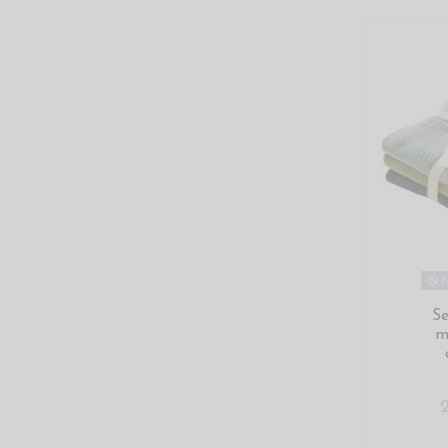
N
Se
m