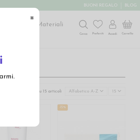
BUONI REGALO
BLOG
×
ochi
Arte
Materiali
Carrello
Preferiti
Accedi
Cerca
i
armi.
Visualizzati 1-15 su 15 articoli
Alfabetico A-Z
15
-15%