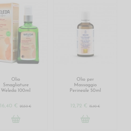
Olio
Olio per
Smagliature
Massaggio
Weleda 100ml
Perineale 50ml
16,40 €
12,72 €
20,50 €
15,90 €