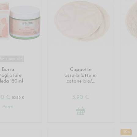
on disponibile
Burro
Coppette
agliature
assorbilatte in
leda 150ml
cotone bio/...
,40 €
5,90 €
20,50 €
Entra
-20%