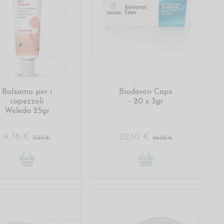
Balsamo per i
Biodoron Caps
capezzoli
- 20 x 3gr
Weleda 25gr
9,78 €
22,10 €
11,50 €
26,00 €