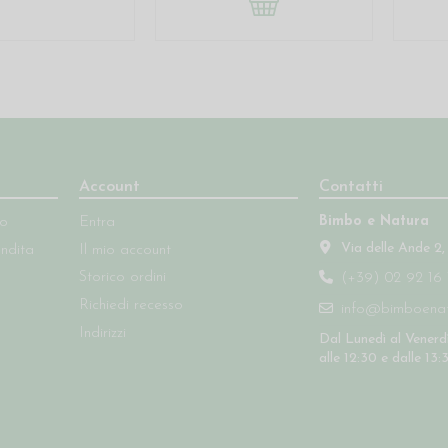
Account
Contatti
Bimbo e Natura
so
Entra
Via delle Ande 2,
endita
Il mio account
Storico ordini
(+39) 02 92 16 
Richiedi recesso
info@bimboenatu
Indirizzi
Dal Lunedì al Venerdì
alle 12:30 e dalle 13: