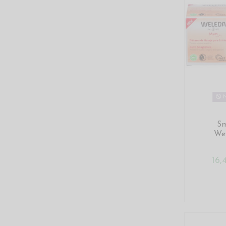
N
Sm
We
16