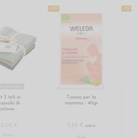
-20%
-15%
on disponibile
t 3 teli in
Tisana per la
ussola di
mamma - 40gr
cotone...
25,00 €
5,52 €
6,90 €
Entra