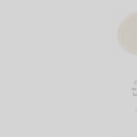
C
as
la