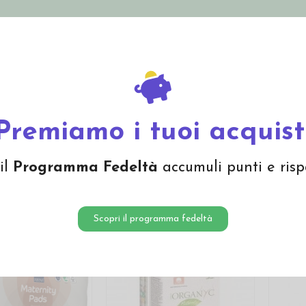
nolini Eco
Mamma e Bebè
Bio Cosmesi
Gi
Offerte
Brand
Premiamo i tuoi acquist
nza, allattamento
il
Programma Fedeltà
accumuli punti e risp
Scopri il programma fedeltà
-15%