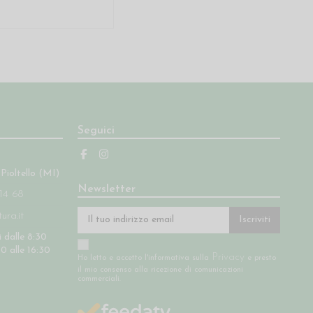
Seguici
 Pioltello (MI)
Newsletter
14 68
ra.it
Iscriviti
 dalle 8:30
30 alle 16:30
Privacy
Ho letto e accetto l'informativa sulla
e presto
il mio consenso alla ricezione di comunicazioni
commerciali.