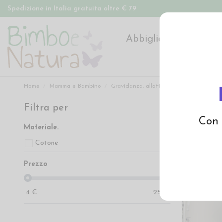
Spedizione in Italia gratuita oltre € 79
Abbigliamento
Pan
Home
Mamma e Bambino
Gravidanza, allattamento
Filtra per
Gravida
Con 
Materiale.
Cotone
1
Prezzo
4
€
25
€