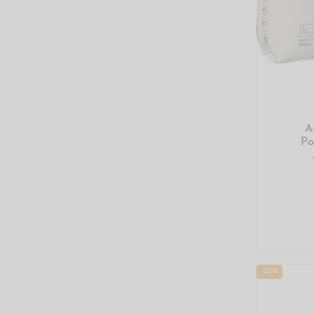
A
Po
-20%