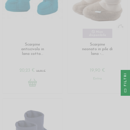
Non
disponibile
Scarpine
Scarpine
antiscivolo in
neonato in pile di
lana cotta...
lana -...
20,23 €
19,90 €
28,90 €
I
Entra
F
I
L
T
R