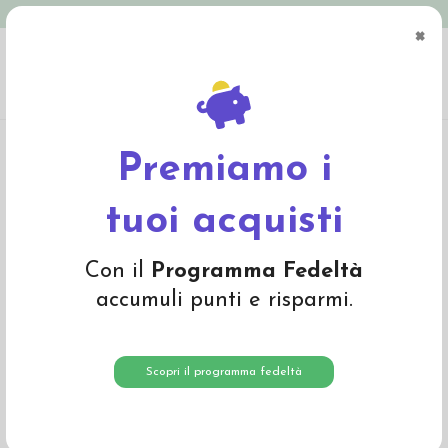
Spedizione in Italia gratuita oltre € 79
×
0
Home
Abbigliamento
Bambino
Intimo
Body bebé a manica corta in
cotone
Premiamo i
-20%
tuoi acquisti
Con il
Programma Fedeltà
accumuli punti e risparmi.
Scopri il programma fedeltà