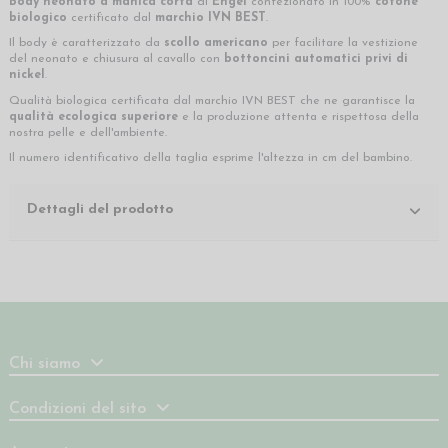
Body neonato a manica corta
di
Engel
confezionato in 100%
cotone
biologico
certificato dal
marchio IVN BEST
.
Il body è caratterizzato da
scollo americano
per facilitare la vestizione
del neonato e chiusura al cavallo con
bottoncini automatici privi di
nickel
.
Qualità biologica certificata dal marchio IVN BEST che ne garantisce la
qualità ecologica superiore
e la produzione attenta e rispettosa della
nostra pelle e dell'ambiente.
Il numero identificativo della taglia esprime l'altezza in cm del bambino.
Dettagli del prodotto
Chi siamo
Condizioni del sito