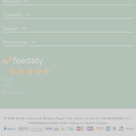
Account
Contatti
Seguici
Newsletter
5,0
/5
739
Recensioni
© 2026 Bimbo e Natura di Barbara Pappi | Tutti i diritti riservati | P. IVA 04646970964 | C.F.
PPPBBR69H50F205F | R.E.A. Milano N. 1763707 |
Credits