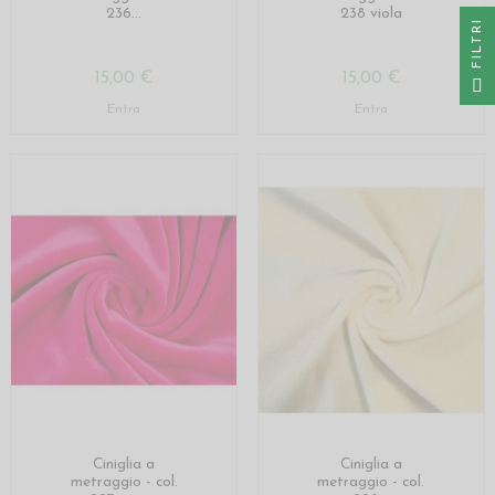
236...
238 viola
I
F
I
L
T
R
15,00 €
15,00 €
Entra
Entra
Ciniglia a
Ciniglia a
metraggio - col.
metraggio - col.