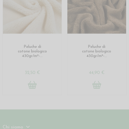
Peluche di
Peluche di
cotone biologico
cotone biologico
430gr/m²-...
430gr/m²-...
32,50 €
44,90 €
Chi siamo