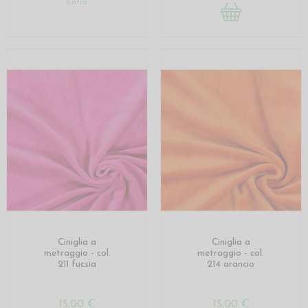
Entra
Ciniglia a
Ciniglia a
metraggio - col.
metraggio - col.
211 fucsia
214 arancio
15,00 €
15,00 €