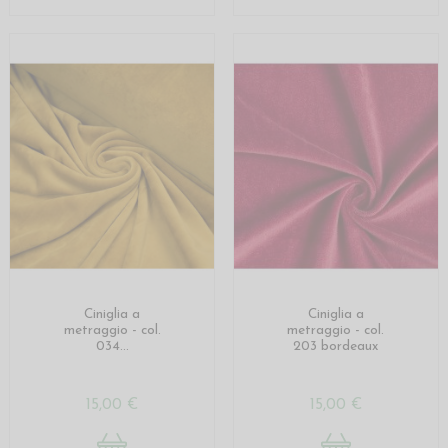
Ciniglia a
Ciniglia a
metraggio - col.
metraggio - col.
034...
203 bordeaux
15,00 €
15,00 €