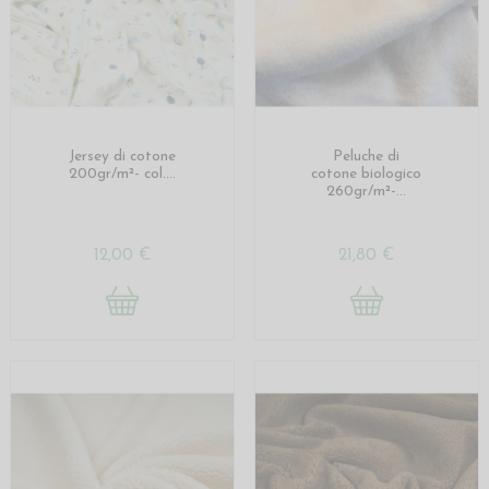
Jersey di cotone
Peluche di
200gr/m²- col....
cotone biologico
260gr/m²-...
12,00 €
21,80 €