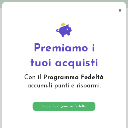
Spedizione in Italia gratuita oltre € 79
×
0
Home
Abbigliamento
Bambino
Intimo
Body bebé a manica lunga in lana
seta - col. ecrù
Premiamo i
tuoi acquisti
Con il
Programma Fedeltà
accumuli punti e risparmi.
Scopri il programma fedeltà