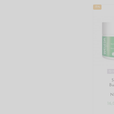
-15%
N
S
Bu
Nu
16