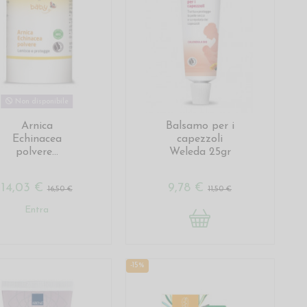
Non disponibile
Arnica
Balsamo per i
Echinacea
capezzoli
polvere...
Weleda 25gr
14,03 €
9,78 €
16,50 €
11,50 €
Entra
-15%