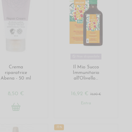
Non disponibile
Crema
Il Mio Succo
riparatrice
Immunitario
Abena - 50 ml
all'Olivello...
8,50 €
16,92 €
19,90 €
Entra
-15%