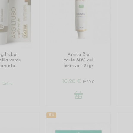
rgiltubo -
Arnica Bio
gilla verde
Forte 60% gel
pronta
lenitivo - 25gr
10,20 €
12,00 €
Entra
-15%