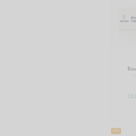
Bio
-
22
-15%