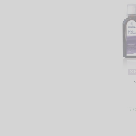
N
M
17