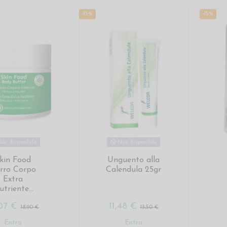
-15%
-15%
on disponibile
Non disponibile
kin Food
Unguento alla
rro Corpo
Calendula 25gr
Extra
triente...
,07 €
11,48 €
18,90 €
13,50 €
Entra
Entra