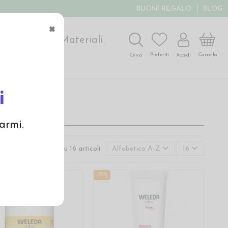
BUONI REGALO
BLOG
×
ochi
Arte
Materiali
Carrello
Preferiti
Accedi
Cerca
i
armi.
Visualizzati 1-16 su 16 articoli
Alfabetico A-Z
16
-15%