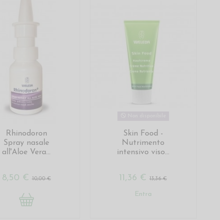
Non disponibile
Rhinodoron
Skin Food -
Spray nasale
Nutrimento
all'Aloe Vera...
intensivo viso...
8,50 €
11,36 €
10,00 €
13,36 €
Entra