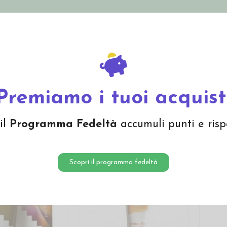
nolini Eco
Mamma e Bebè
Bio Cosmesi
Gi
Offerte
Brand
Premiamo i tuoi acquist
i balsamici, trattamenti, sciroppi
il
Programma Fedeltà
accumuli punti e risp
Scopri il programma fedeltà
-15%
-15%