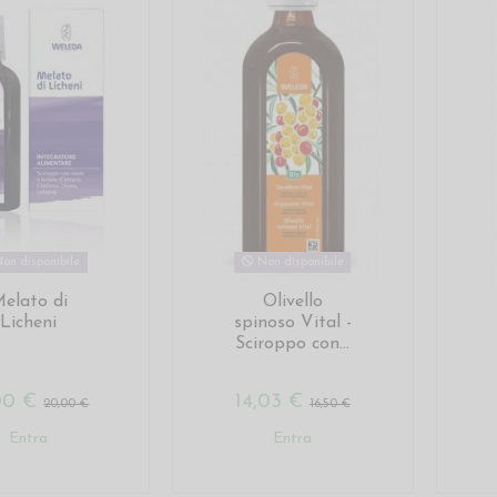
on disponibile
Non disponibile
elato di
Olivello
Licheni
spinoso Vital -
Sciroppo con...
,00 €
14,03 €
20,00 €
16,50 €
Entra
Entra