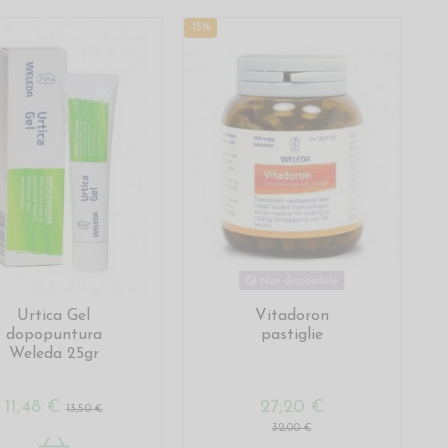
-15%
Non disponibile
Urtica Gel
Vitadoron
dopopuntura
pastiglie
Weleda 25gr
11,48 €
27,20 €
13,50 €
32,00 €