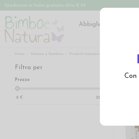
Spedizione in Italia gratuita oltre € 79
Abbigliamento
Pan
Home
Mamma e Bambino
Prodotti balsamici, trattamenti, sciroppi
Filtra per
Prodott
Con 
Prezzo
8
€
28
€