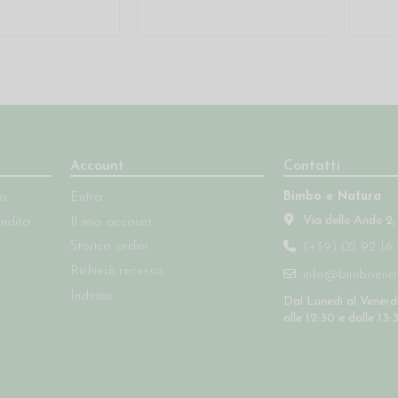
Account
Contatti
Bimbo e Natura
so
Entra
Via delle Ande 2,
endita
Il mio account
Storico ordini
(+39) 02 92 16 
Richiedi recesso
info@bimboenatu
Indirizzi
Dal Lunedì al Venerdì
alle 12:30 e dalle 13: