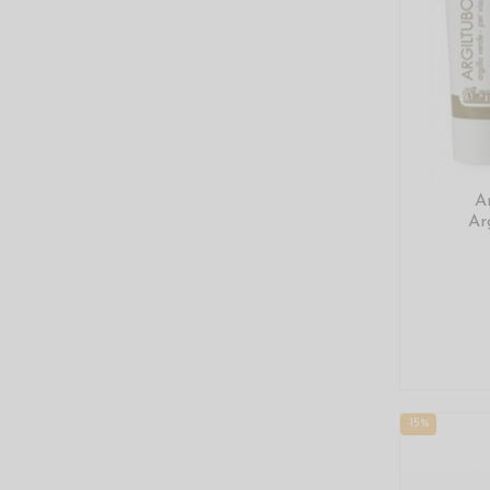
A
Ar
-15%