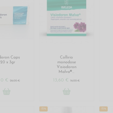
doron Caps
Collirio
 20 x 3gr
monodose
Visiodoron
Malva®...
,10 €
13,60 €
26,00 €
16,00 €
-15%
-15%