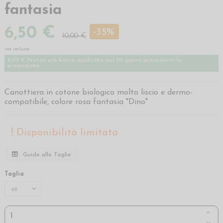
fantasia
6,50 €
-35%
10,00 €
iva inclusa
6,50 € Prezzo più basso applicato nei 30 giorni precedenti la
promozione
Canottiera in cotone biologico molto liscio e dermo-
compatibile, colore rosa fantasia "Dino"
Disponibilità limitata
Guide alle Taglie
Taglia