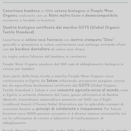
Canottiera bambina
in 100%
cotone biologico
di
People Wear
Organic
, realizzata con un
filato molto liscio e dermocompatibile
,
resistente e lavabile in lavatrice.
Qualità biologica certificata
dal marchio
GOTS
(Global Organic
Textile Standard).
Canottiera in
colore rosa fantasia
con
motivo stampato "Dino"
,
girocollo e giromanica in colore contrastante rosa melange entrambi rifiniti
con
un bordino dentellato
di colore rosa chiaro.
La taglia indica l'altezza del bambino in centimetri.
People Wear Organic produce dal 1993 capi di abbigliamento biologico in
cotone per bambini.
Gran parte della linea tessile a marchio People Wear Organic viene
confezionata in Egitto da
Sekem
utilizzando unicamente pregiato cotone
bio da agricoltura biodinamica certificata dal
GOTS
(Global Organic
Textile Standard ). Sekem è una
comunità agricola unica al mondo
, nata
in Egitto, a settanta chilometri dal Cairo, grazie all’iniziativa di Ibrahim
Abuleish, straordinario imprenditore premiato nel 2003 con il Right
Livelihood Award, il Premio Nobel Alternativo, per lo splendido esempio di
economia basata su
principi di solidarietà e trasparenza
. Per Sekem
lavorano circa 12000 persone occupate in 6 diverse imprese economiche tra
cui la coltivazione di cotone e laboratori di trasformazione di
abbigliamento.
People Wear Organic si avvale anche della collaborazione di altre aziende