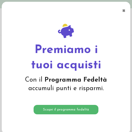
Spedizione in Italia gratuita oltre € 79
×
0
Home
Abbigliamento
Bambino
Intimo
Canottiera in cotone biologico Dino
- col. rosa fantasia
Premiamo i
-35%
tuoi acquisti
Con il
Programma Fedeltà
accumuli punti e risparmi.
Scopri il programma fedeltà