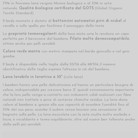
70% in finissima lana vergine Merino biologica e al 30% in seta
naturale.
Qualità biologica certificata dal
GOTS
(Global Organic
Textile Standard) .
Il body neonato è dotato di
bottoncini automatici privi di nickel
al
cavallo e sulle spalle, per facilitare il passaggio della testa.
Le
proprietà termoregolanti
della lana mista seta lo rendono un capo
perfetto per il benessere del bambino.
Filato molto dermocompatibile
,
ottimo anche per pelli sensibili.
Colore verde menta
con motivo stampato nel bordo girocollo e nel giro-
gamba.
Il body è disponibile nelle taglie dalla 50/56 alla 98/104, il numero
identificativo della taglia esprime l'altezza in cm del bambino.
Lana lavabile in lavatrice a 30°
(ciclo lana).
I bambini hanno una pelle delicatissima ed hanno un particolare bisogno di
calore, indispensabile per crescere bene. E’ quindi estremamente importante
che la loro pelle venga a contatto con indumenti caldi realizzati con fibre
naturali non trattate e prive di sostanze chimiche residue. La lana dona
calore al bambino e, grazie alla sua capacità di assorbire l’umidità fino al
30% del suo peso, assorbe il sudore senza lasciare una sensazione di
bagnato sulla pelle. La lana mescolata con la seta risulta molto morbida e
liscia, è riscaldante e termo-equilibrante, oltre ad essere ben tollerata anche
dalle pelli più sensibili.