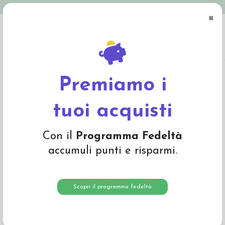
Spedizione in Italia gratuita oltre € 79
×
0
Home
Abbigliamento
Bambino
Intimo
Body baby a manica corta in lana
seta - col. verde menta
Premiamo i
tuoi acquisti
Con il
Programma Fedeltà
accumuli punti e risparmi.
Scopri il programma fedeltà