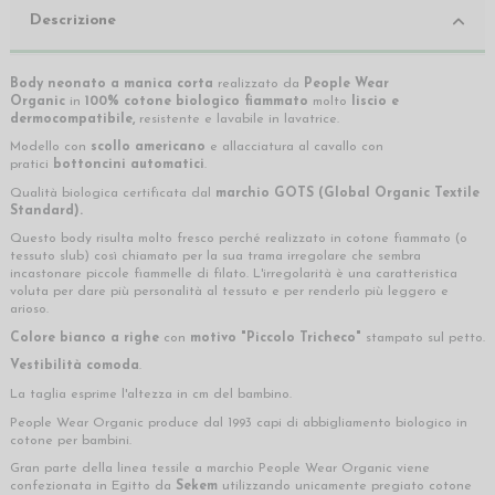
Descrizione
Body neonato a manica corta
realizzato da
People Wear
Organic
in
100% cotone biologico fiammato
molto
liscio e
dermocompatibile,
resistente e lavabile in lavatrice.
Modello con
scollo americano
e allacciatura al cavallo con
pratici
bottoncini automatici
.
Qualità biologica certificata dal
marchio
GOTS (Global Organic Textile
Standard).
Questo body risulta molto fresco perché realizzato in cotone fiammato (o
tessuto slub) così chiamato per la sua trama irregolare che sembra
incastonare piccole fiammelle di filato. L'irregolarità è una caratteristica
voluta per dare più personalità al tessuto e per renderlo più leggero e
arioso.
Colore bianco a righe
con
motivo "Piccolo Tricheco"
stampato sul petto.
Vestibilità comoda
.
La taglia esprime l'altezza in cm del bambino.
People Wear Organic produce dal 1993 capi di abbigliamento biologico in
cotone per bambini.
Gran parte della linea tessile a marchio People Wear Organic viene
confezionata in Egitto da
Sekem
utilizzando unicamente pregiato cotone