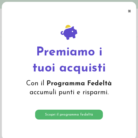
Spedizione in Italia gratuita oltre € 79
×
0
Home
Abbigliamento
Bambino
Intimo
Body a manica corta in cotone bio
Tricheco -col. bianco a righe
Premiamo i
-25%
tuoi acquisti
Con il
Programma Fedeltà
accumuli punti e risparmi.
Scopri il programma fedeltà