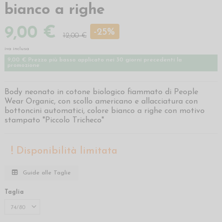
bianco a righe
9,00 €
-25%
12,00 €
iva inclusa
9,00 € Prezzo più basso applicato nei 30 giorni precedenti la
promozione
Body neonato in cotone biologico fiammato di People
Wear Organic, con scollo americano e allacciatura con
bottoncini automatici, colore bianco a righe con motivo
stampato "Piccolo Tricheco"
Disponibilità limitata
Guide alle Taglie
Taglia