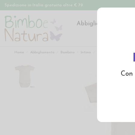
Spedizione in Italia gratuita oltre € 79
Abbigliamento
Pan
Home
Abbigliamento
Bambino
Intimo
Body a manica corta in
Con 