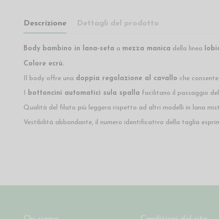
Descrizione
Dettagli del prodotto
Body bambino in lana-seta
a
mezza manica
della linea
Iobi
Colore ecrù.
Il body offre una
doppia regolazione al cavallo
che consente 
I
bottoncini automatici sula spalla
facilitano il passaggio del
Qualità del filato più leggera rispetto ad altri modelli in lana m
Vestibilità abbondante, il numero identificativo della taglia espr