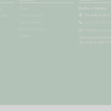
Account
Contatti
Bimbo e Natura
so
Entra
Via delle Ande 2,
endita
Il mio account
Storico ordini
(+39) 02 92 16 
Richiedi recesso
info@bimboenatu
Indirizzi
Dal Lunedì al Venerdì
alle 12:30 e dalle 13: