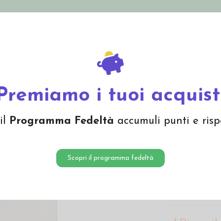
nolini Eco
Mamma e Bebè
Bio Cosmesi
Gi
Offerte
Brand
 lana seta Iobio
Premiamo i tuoi acquist
Body a 
il
Programma Fedeltà
accumuli punti e risp
seta Io
30,90 
Scopri il programma fedeltà
Body neonato 
regolazione
a