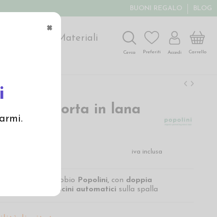
BUONI REGALO
BLOG
×
ochi
Arte
Materiali
Carrello
Preferiti
Accedi
Cerca
i
manica corta in lana
armi.
bio
€
iva inclusa
in lana seta
di Iobio
Popolini,
con
doppia
l cavallo
e bottoncini automatici
sulla spalla