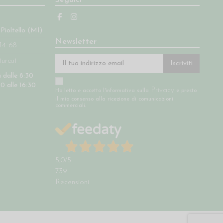
Seguici
 Pioltello (MI)
Newsletter
14 68
ra.it
Iscriviti
 dalle 8:30
30 alle 16:30
Privacy
Ho letto e accetto l'informativa sulla
e presto
il mio consenso alla ricezione di comunicazioni
commerciali.
5,0
/5
739
Recensioni