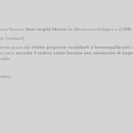
ra e finissima
lana vergine Merino
da allevamento biologico e al
30% 
ile Standard).
ernale grazie alle
ottime proprietà riscaldanti e termoequilibranti
d
suo peso,
assorbe il sudore senza lasciare una sensazione di bagna
sibile.
ambino.