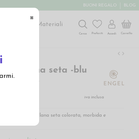
BUONI REGALO
BLOG
×
ochi
Arte
Materiali
Carrello
Preferiti
Accedi
Cerca
i
era in lana seta -blu
armi.
o/ marine
€
iva inclusa
bino di Engel in lana seta colorata, morbida e
e