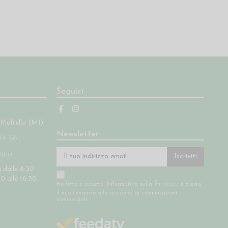
Seguici
 Pioltello (MI)
Newsletter
14 68
ra.it
Iscriviti
 dalle 8:30
30 alle 16:30
Privacy
Ho letto e accetto l'informativa sulla
e presto
il mio consenso alla ricezione di comunicazioni
commerciali.