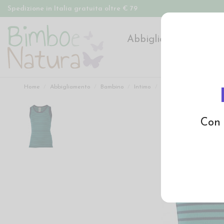
Spedizione in Italia gratuita oltre € 79
Abbigliamento
Pan
Home
Abbigliamento
Bambino
Intimo
Canottiera in lana set
Con 