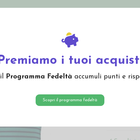
nolini Eco
Mamma e Bebè
Bio Cosmesi
Gi
Offerte
Brand
a -blu ghiaccio/ marine
Premiamo i tuoi acquist
Canotti
il
Programma Fedeltà
accumuli punti e risp
ghiacci
28,00 
Scopri il programma fedeltà
Canottiera bam
termoregolant