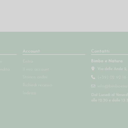
Account
Contatti
Bimbo e Natura
so
Entra
Via delle Ande 2,
endita
Il mio account
Storico ordini
(+39) 02 92 16 
Richiedi recesso
info@bimboenatu
Indirizzi
Dal Lunedì al Venerdì
alle 12:30 e dalle 13: