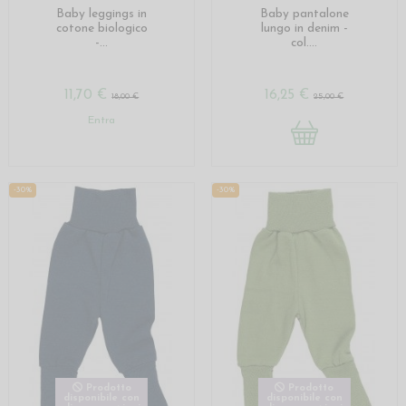
Baby leggings in
Baby pantalone
cotone biologico
lungo in denim -
-...
col....
11,70 €
16,25 €
18,00 €
25,00 €
Entra
-30%
-30%
Prodotto
Prodotto
disponibile con
disponibile con