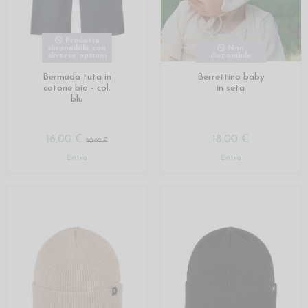
Prodotto
disponibile con
Non
diverse opzioni
disponibile
Bermuda tuta in
Berrettino baby
cotone bio - col.
in seta
blu
16,00 €
18,00 €
20,00 €
Entra
Entra