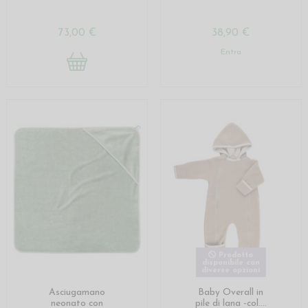
73,00 €
38,90 €
Entra
Prodotto
disponibile con
diverse opzioni
Asciugamano
Baby Overall in
neonato con
pile di lana -col....