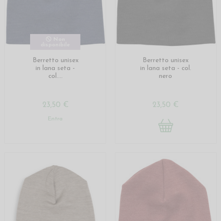
Non
disponibile
Berretto unisex
Berretto unisex
in lana seta -
in lana seta - col.
col....
nero
23,50 €
23,50 €
Entra