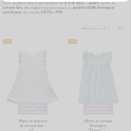
Tanti prodotti diversi per bambini da
0 a 16 anni
e
adulti
, anche in
cotone bio
, dei migliori marchi europei in
qualità 100% biologica
certificata
dai marchi
GOTS
e
IVN.
Alfabetico A-Z
48
-35%
-20%
Prodotto
Prodotto
disponibile con
disponibile con
diverse opzioni
diverse opzioni
Abito in batista
Abito in cotone
di cotone bio -
biologico
col....
"Franja" -...