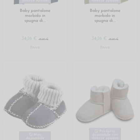
diverse opzioni
diverse opzioni
Baby pantalone
Baby pantalone
morbido in
morbido in
spugna di...
spugna di...
34,16 €
34,16 €
48,80 €
48,80 €
Entra
Entra
Prodotto
Non
disponibile con
disponibile
diverse opzioni