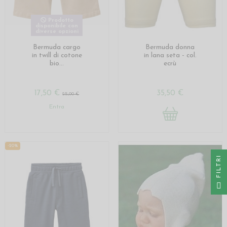
Prodotto
disponibile con
diverse opzioni
Bermuda cargo
Bermuda donna
in twill di cotone
in lana seta - col.
bio...
ecrù
17,50 €
35,50 €
25,00 €
Entra
-20%
I
F
I
L
T
R