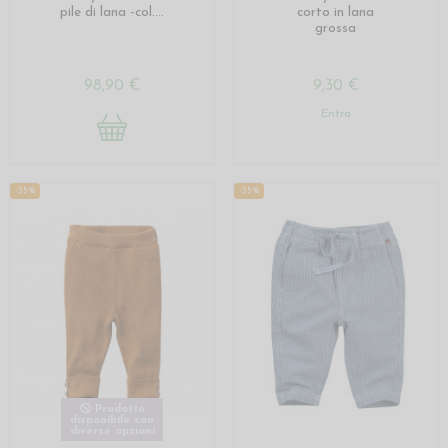
pile di lana -col....
corto in lana
grossa
98,90 €
9,30 €
Entra
-35%
-35%
Prodotto
disponibile con
diverse opzioni