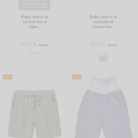
Prodotto
disponibile con
diverse opzioni
Baby shorts in
Baby shorts in
cotone bio a
mussola di
righe...
cotone bio...
10,50 €
12,00 €
15,00 €
15,00 €
Entra
-20%
-30%