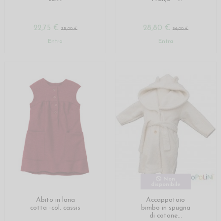
22,75 €
28,80 €
35,00 €
36,00 €
Entra
Entra
Non
disponibile
Abito in lana
Accappatoio
cotta -col. cassis
bimbo in spugna
di cotone...