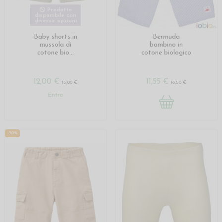
Prodotto
disponibile con
diverse opzioni
Baby shorts in
Bermuda
mussola di
bambino in
cotone bio...
cotone biologico
12,00 €
11,55 €
15,00 €
16,50 €
Entra
-30%