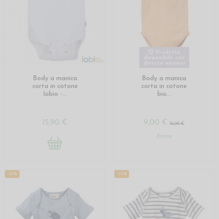
Prodotto
disponibile con
diverse opzioni
Body a manica
Body a manica
corta in cotone
corta in cotone
Iobio -...
bio...
15,90 €
9,00 €
12,00 €
Entra
-30%
-25%