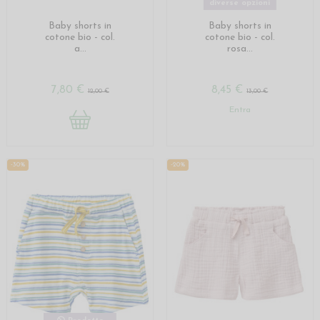
diverse opzioni
Baby shorts in
Baby shorts in
cotone bio - col.
cotone bio - col.
a...
rosa...
7,80 €
8,45 €
12,00 €
13,00 €
Entra
-30%
-20%