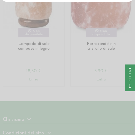
Non
Non
disponibile
disponibile
Lampada di sale
Portacandele in
con base in legno
cristallo di sale
I
18,50 €
5,90 €
Entra
Entra
F
I
L
T
R
Chi siamo
Condizioni del sito