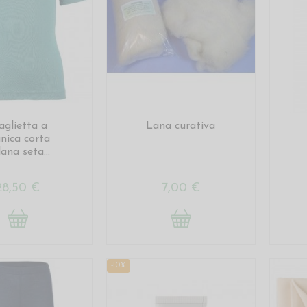
glietta a
Lana curativa
nica corta
lana seta...
28,50 €
7,00 €
-10%