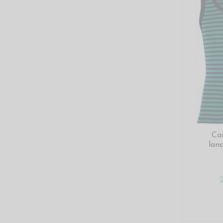
Can
lana