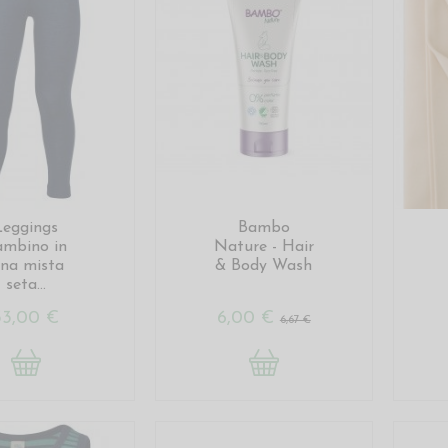
Leggings
Bambo
ambino in
Nature - Hair
ana mista
& Body Wash
seta...
33,00 €
6,00 €
6,67 €