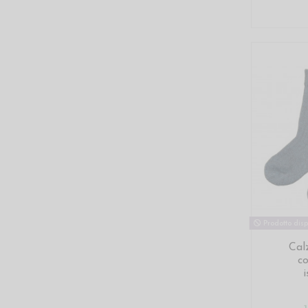
Prodotto disp
Cal
c
i