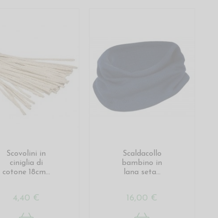
Scovolini in
Scaldacollo
ciniglia di
bambino in
cotone 18cm...
lana seta...
4,40 €
16,00 €