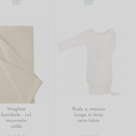
Maglina
Body a manica
bambole - col.
lunga in lana
incarnato
seta Iobio
caldo