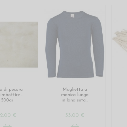
a di pecora
Maglietta a
 imbottire -
manica lunga
500gr
in lana seta...
12,00 €
33,00 €