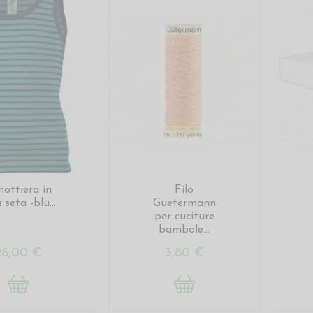
ottiera in
Filo
 seta -blu...
Guetermann
per cuciture
bambole...
28,00 €
3,80 €