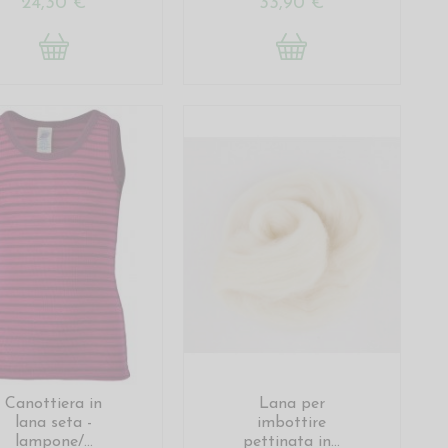
24,30 €
33,90 €
Canottiera in
Lana per
lana seta -
imbottire
lampone/...
pettinata in...