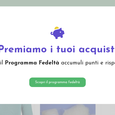
nolini Eco
Mamma e Bebè
Bio Cosmesi
Gi
Offerte
Brand
Premiamo i tuoi acquist
duti
il
Programma Fedeltà
accumuli punti e risp
Vi
Scopri il programma fedeltà
-20%