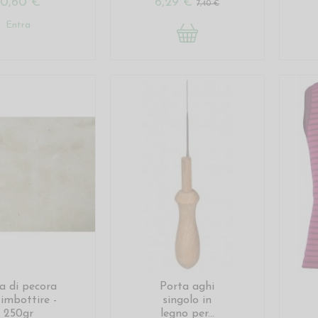
10,60 €
6,29 €
7,40 €
Entra
a di pecora
Porta aghi
 imbottire -
singolo in
250gr
legno per...