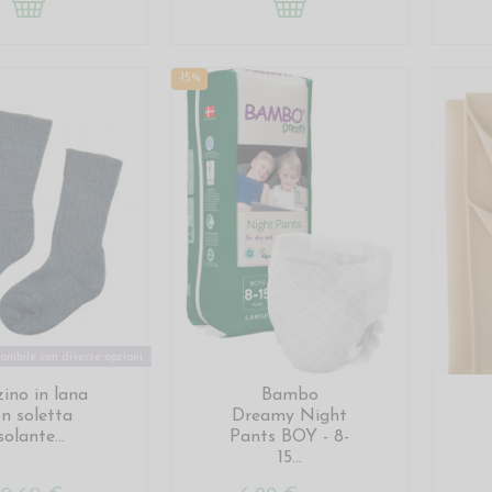
-15%
onibile con diverse opzioni
zino in lana
Bambo
on soletta
Dreamy Night
solante...
Pants BOY - 8-
15...