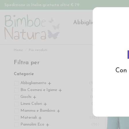
Spedizione in Italia gratuita oltre € 79
Abbigliamento
Pan
Home
Più venduti
Filtra per
Più ven
Con 
Categorie
Abbigliamento
558
Bio Cosmesi e Igiene
66
Giochi
107
Linea Colori
22
Mamma e Bambino
91
Materiali
327
Pannolini Eco
56