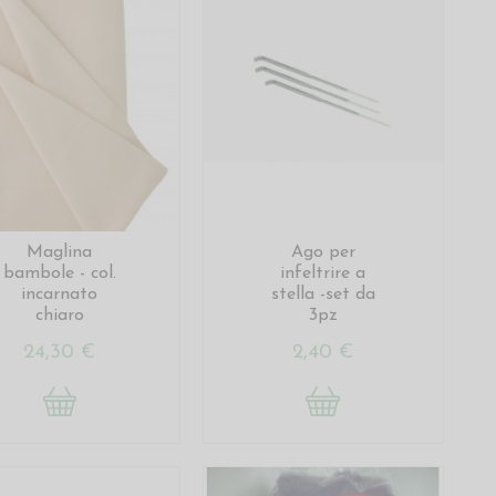
Maglina
Ago per
bambole - col.
infeltrire a
incarnato
stella -set da
chiaro
3pz
24,30 €
2,40 €