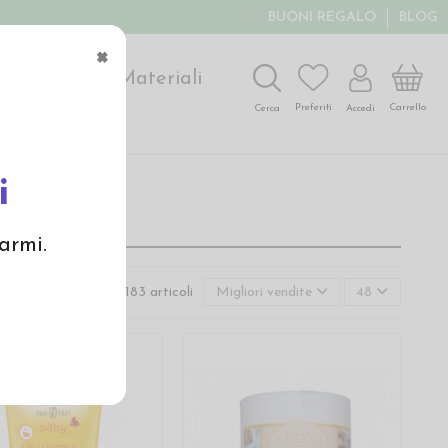
BUONI REGALO
BLOG
×
ochi
Arte
Materiali
Carrello
Preferiti
Accedi
Cerca
i
armi.
sualizzati 49-96 su 1183 articoli
Migliori vendite
48