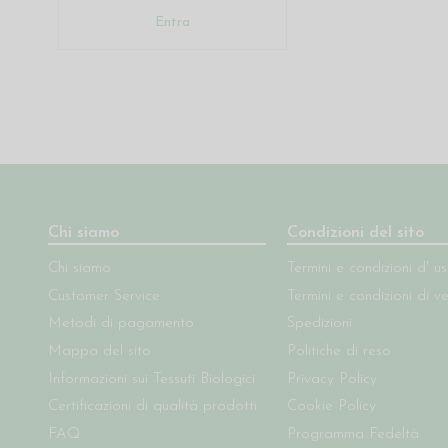
Entra
Chi siamo
Condizioni del sito
Chi siamo
Termini e condizioni d' u
Customer Service
Termini e condizioni di v
Metodi di pagamento
Spedizioni
Mappa del sito
Politiche di reso
Informazioni sui Tessuti Biologici
Privacy Policy
Certificazioni di qualità prodotti
Cookie Policy
FAQ
Programma Fedeltà