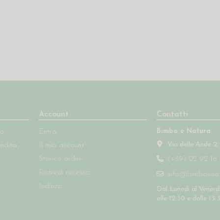
Account
Contatti
Bimbo e Natura
so
Entra
Via delle Ande 2,
endita
Il mio account
Storico ordini
(+39) 02 92 16 
Richiedi recesso
info@bimboenatu
Indirizzi
Dal Lunedì al Venerdì
alle 12:30 e dalle 13: