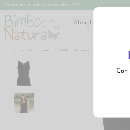
Spedizione in Italia gratuita oltre € 79
Abbigliamento
Pan
Home
Abbigliamento
Adulto
Intimo adulto
Canottiera donna
Con 