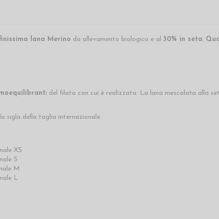
finissima lana Merino
da allevamento biologico e al
30% in seta
.
Qual
rmoequilibrant
i del filato con cui è realizzata. La lana mescolata alla se
a sigla della taglia internazionale.
onale XS
nale S
onale M
nale L