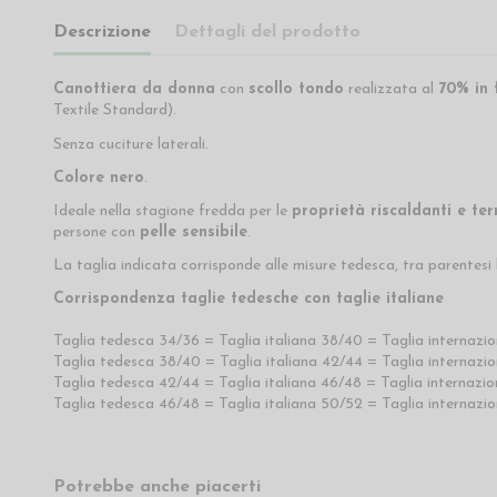
Descrizione
Dettagli del prodotto
Canottiera da donna
con
scollo tondo
realizzata al
70% in 
Textile Standard).
Senza cuciture laterali.
Colore nero
.
Ideale nella stagione fredda per le
proprietà riscaldanti e te
persone con
pelle sensibile
.
La taglia indicata corrisponde alle misure tedesca, tra parentesi l
Corrispondenza taglie tedesche con taglie italiane
Taglia tedesca 34/36 = Taglia italiana 38/40 = Taglia internazi
Taglia tedesca 38/40 = Taglia italiana 42/44 = Taglia internazio
Taglia tedesca 42/44 = Taglia italiana 46/48 = Taglia internazi
Taglia tedesca 46/48 = Taglia italiana 50/52 = Taglia internazio
Potrebbe anche piacerti