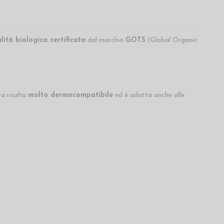
ità biologica certificata
dal marchio
GOTS
(Global Organic
ta risulta
molto dermocompatibile
ed è adatta anche alle