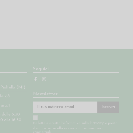
Seguici
 Pioltello (MI)
Newsletter
14 68
ra.it
Iscriviti
 dalle 8:30
30 alle 16:30
Privacy
Ho letto e accetto l'informativa sulla
e presto
il mio consenso alla ricezione di comunicazioni
commerciali.