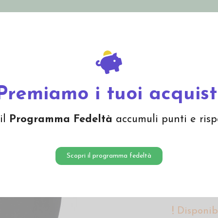
nolini Eco
Mamma e Bebè
Bio Cosmesi
Gi
Offerte
Brand
 in lana mista seta -col. nero
Premiamo i tuoi acquist
Canotti
il
Programma Fedeltà
accumuli punti e risp
seta -co
38,50 
Scopri il programma fedeltà
Canottiera Eng
Disponibi