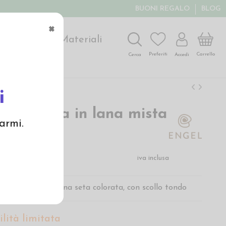
BUONI REGALO
BLOG
×
ochi
Arte
Materiali
Carrello
Preferiti
Accedi
Cerca
i
era donna in lana mista
armi.
l. nero
€
iva inclusa
el da donna in lana seta colorata, con scollo tondo
lità limitata