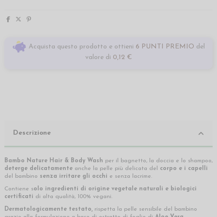
Acquista questo prodotto e ottieni
6 PUNTI PREMIO
del
valore di
0,12 €
Descrizione
Bambo Nature
Hair & Body Wash
per il bagnetto, la doccia e lo shampoo,
deterge delicatamente
anche la pelle più delicata del
corpo e i capelli
del bambino
senza irritare gli occhi
e senza lacrime.
Contiene s
olo ingredienti di origine vegetale naturali e biologici
certificati
di alta qualità, 100% vegani.
Dermatologicamente testato,
rispetta la pelle sensibile del bambino
grazie alla formulazione a base di estratto di foglie di
Aloe Vera.