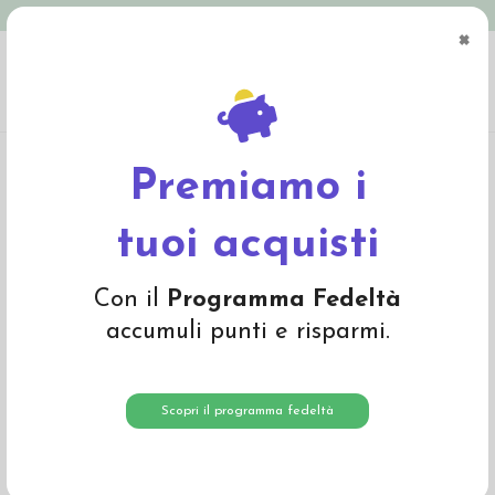
Spedizione in Italia gratuita oltre € 79
×
0
Home
Bio Cosmesi e Igiene
Linea mamma e bebé
Bambo Nature - Hair &
Body Wash
Premiamo i
-10%
tuoi acquisti
Con il
Programma Fedeltà
accumuli punti e risparmi.
Scopri il programma fedeltà