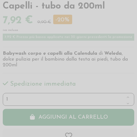
Capelli - tubo da 200ml
7,92 €
-20%
9,90 €
iva inclusa
7,92 € Prezzo più basso applicato nei 30 giorni precedenti la promozione
Babywash corpo e capelli alla Calendula
di
Weleda
,
dolce pulizia per il bambino dalla testa ai piedi, tubo da
200ml
Spedizione immediata
AGGIUNGI AL CARRELLO