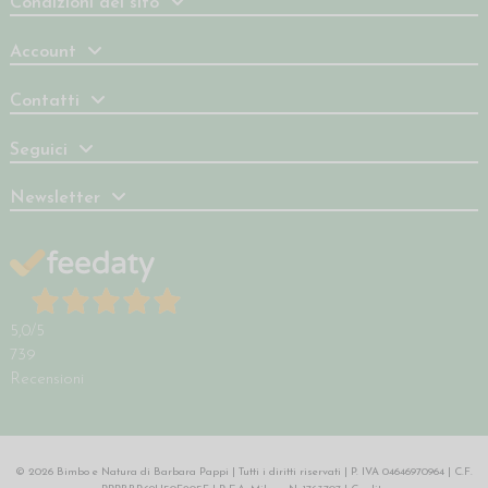
Condizioni del sito
Account
Contatti
Seguici
Newsletter
5,0
/5
739
Recensioni
© 2026 Bimbo e Natura di Barbara Pappi | Tutti i diritti riservati | P. IVA 04646970964 | C.F.