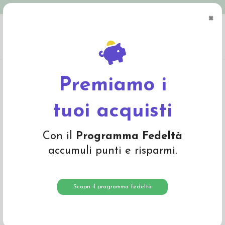
Spedizione in Italia gratuita oltre € 79
×
0
Home
Bio Cosmesi e Igiene
Linea mamma e bebé
Baby Calendula
Babywash Corpo e Capelli - tubo da 200ml
Premiamo i
-20%
tuoi acquisti
Con il
Programma Fedeltà
accumuli punti e risparmi.
Scopri il programma fedeltà