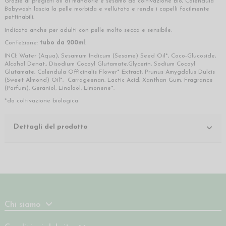
Grazie ai pregiati oli di mandorle e sesamo da coltivazione bio, Calendula
Babywash lascia la pelle morbida e vellutata e rende i capelli facilmente
pettinabili.
Indicato anche per adulti con pelle molto secca e sensibile.
Confezione:
tubo da 200ml
.
INCI: Water (Aqua), Sesamum Indicum (Sesame) Seed Oil*, Coco-Glucoside,
Alcohol Denat., Disodium Cocoyl Glutamate,Glycerin, Sodium Cocoyl
Glutamate, Calendula Officinalis Flower* Extract, Prunus Amygdalus Dulcis
(Sweet Almond) Oil*, Carrageenan, Lactic Acid, Xanthan Gum, Fragrance
(Parfum), Geraniol, Linalool, Limonene*.
*da coltivazione biologica
Dettagli del prodotto
Chi siamo