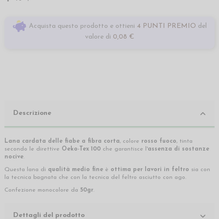
Acquista questo prodotto e ottieni
4 PUNTI PREMIO
del
valore di
0,08 €
Descrizione
Lana cardata delle fiabe a fibra corta
, colore
rosso fuoco
, tinta
secondo le direttive
Oeko-Tex 100
che garantisce l'
assenza di sostanze
nocive
.
Questa lana di
qualità medio fine
è
ottima per lavori in feltro
sia con
la tecnica bagnata che con la tecnica del feltro asciutto con ago.
Confezione monocolore da
50gr
.
Dettagli del prodotto