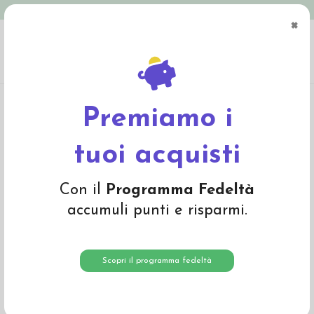
Spedizione in Italia gratuita oltre € 79
×
0
Home
Materiali
Lana cardata e lana da imbottitura
Lana cardata a fibra
corta
Lana cardata colore Rosso Fuoco 1623
Premiamo i
tuoi acquisti
Con il
Programma Fedeltà
accumuli punti e risparmi.
Scopri il programma fedeltà