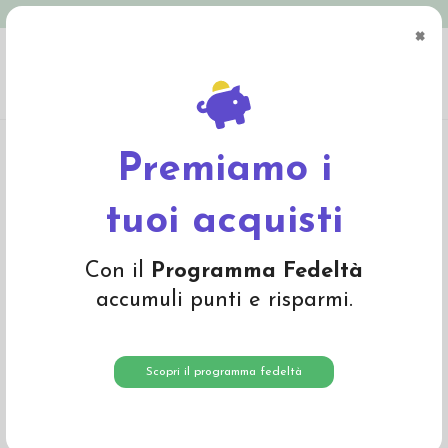
Spedizione in Italia gratuita oltre € 79
×
0
Home
Materiali
Materiali per fare bambole
Garza tubolare a metraggio
Garza tubolare - 4cm
Premiamo i
tuoi acquisti
Con il
Programma Fedeltà
accumuli punti e risparmi.
Scopri il programma fedeltà