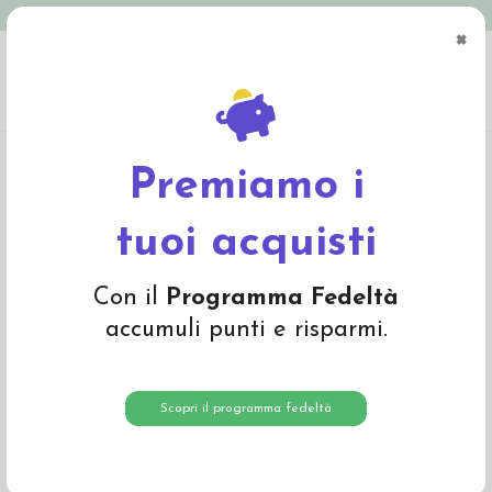
Spedizione in Italia gratuita oltre € 79
×
0
Home
Materiali
Materiali per fare bambole
Ciniglia, peluche, tessuti
Ciniglia a metraggio - col. 234 giallo chiaro
Premiamo i
tuoi acquisti
Con il
Programma Fedeltà
accumuli punti e risparmi.
Scopri il programma fedeltà