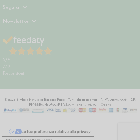
Seguici
Newsletter
5,0
/5
739
Recensioni
© 2026 Bimbo e Natura di Barbara Pappi | Tutti i diritti riservati | P. IVA 04646970964 | C.F.
PPPBBR69H50F205F | R.E.A. Milano N. 1763707 |
Credits
Le tue preferenze relative alla privacy