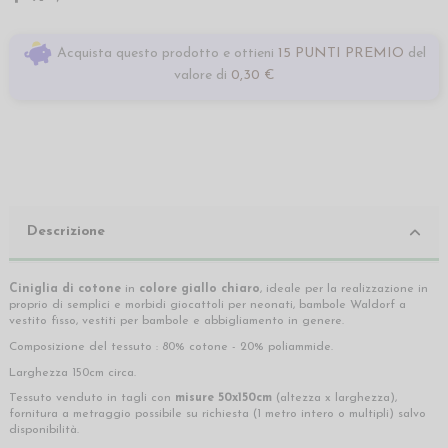
Acquista questo prodotto e ottieni
15 PUNTI PREMIO
del
valore di
0,30 €
Descrizione
Ciniglia di cotone
in
colore giallo chiaro
, ideale per la realizzazione in
proprio di semplici e morbidi giocattoli per neonati, bambole Waldorf a
vestito fisso, vestiti per bambole e abbigliamento in genere.
Composizione del tessuto : 80% cotone - 20% poliammide.
Larghezza 150cm circa.
Tessuto venduto in tagli con
misure 50x150cm
(altezza x larghezza),
fornitura a metraggio possibile su richiesta (1 metro intero o multipli) salvo
disponibilità.