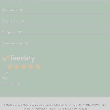
Account
Contatti
Seguici
Newsletter
5,0
/5
739
Recensioni
© 2026 Bimbo e Natura di Barbara Pappi | Tutti i diritti riservati | P. IVA 04646970964 | C.F.
PPPBBR69H50F205F | R.E.A. Milano N. 1763707 |
Credits