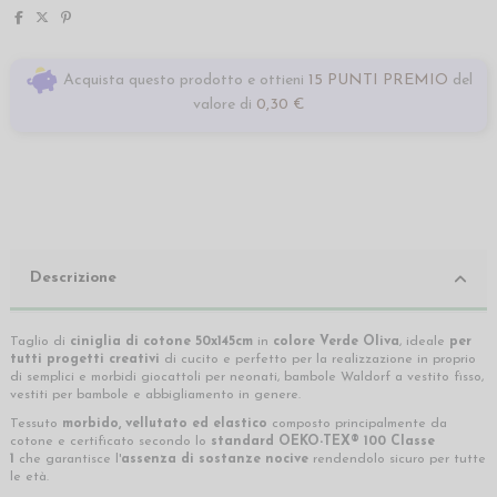
Acquista questo prodotto e ottieni
15 PUNTI PREMIO
del
valore di
0,30 €
Descrizione
Taglio di
ciniglia di cotone 50x145cm
in
colore Verde Oliva
, ideale
per
tutti progetti creativi
di cucito e perfetto per la realizzazione in proprio
di semplici e morbidi giocattoli per neonati, bambole Waldorf a vestito fisso,
vestiti per bambole e abbigliamento in genere.
Tessuto
morbido, vellutato ed elastico
composto principalmente da
cotone e certificato secondo lo
standard OEKO-TEX® 100 Classe
1
che
garantisce l'
assenza di sostanze nocive
rendendolo sicuro per tutte
le età.