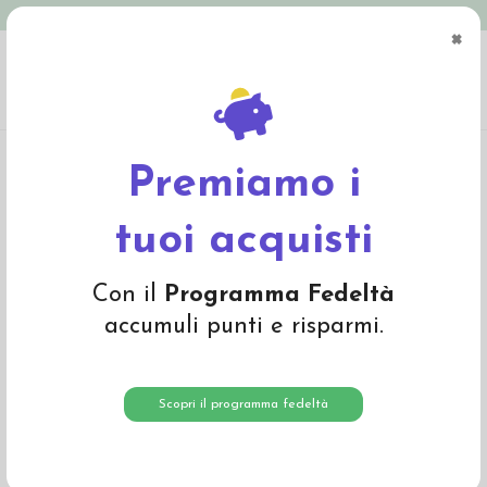
Spedizione in Italia gratuita oltre € 79
×
0
Home
Materiali
Materiali per fare bambole
Ciniglia, peluche, tessuti
Ciniglia a metraggio - col. 846 Verde Oliva
Premiamo i
tuoi acquisti
Con il
Programma Fedeltà
accumuli punti e risparmi.
Scopri il programma fedeltà