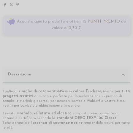
Acquista questo prodotto e ottieni
15 PUNTI PREMIO
del
valore di
0,30 €
Descrizione
Taglio di
ciniglia di cotone 50x145cm
in
colore Turchese
, ideale
per tutti
progetti creativi
di cucito e perfetto per la realizzazione in proprio di
semplici e morbidi giocattoli per neonati, bambole Waldorf a vestito fisso,
vestiti per bambole e abbigliamento in genere.
Tessuto
morbido, vellutato ed elastico
composto principalmente da
cotone e certificato secondo lo
standard OEKO-TEX® 100 Classe
1
che
garantisce l'
assenza di sostanze nocive
rendendolo sicuro per tutte
le età.