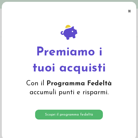
Spedizione in Italia gratuita oltre € 79
×
0
Home
Materiali
Materiali per fare bambole
Ciniglia, peluche, tessuti
Ciniglia a metraggio - col. 024 Turchese
Premiamo i
tuoi acquisti
Con il
Programma Fedeltà
accumuli punti e risparmi.
Scopri il programma fedeltà