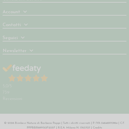
Account
Contatti
Seguici
Newsletter
5,0
/5
739
Recensioni
© 2026 Bimbo e Natura di Barbara Pappi | Tutti i diritti riservati | P. IVA 04646970964 | C.F.
PPPBBR69H50F205F | R.E.A. Milano N. 1763707 |
Credits