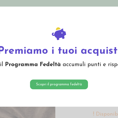
nolini Eco
Mamma e Bebè
Bio Cosmesi
Gi
Offerte
Brand
ssuti
Ciniglia a metraggio - col. 223 marrone scuro
Premiamo i tuoi acquist
Cinigli
il
Programma Fedeltà
accumuli punti e risp
marron
15,00 
Scopri il programma fedeltà
Ciniglia di co
Disponibi