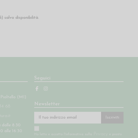
) salvo disponibilità.
Seguici
 Pioltello (MI)
Newsletter
14 68
ra.it
Iscriviti
 dalle 8:30
30 alle 16:30
Privacy
Ho letto e accetto l'informativa sulla
e presto