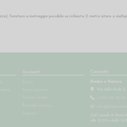
za), fornitura a metraggio possibile su richiesta (1 metro intero o multipli
Account
Contatti
Bimbo e Natura
so
Entra
Via delle Ande 2,
endita
Il mio account
Storico ordini
(+39) 02 92 16 
Richiedi recesso
info@bimboenatu
Indirizzi
Dal Lunedì al Venerdì
alle 12:30 e dalle 13: