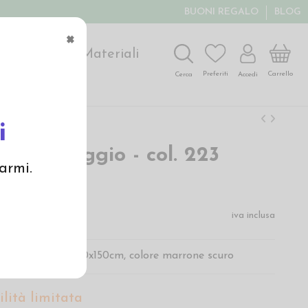
BUONI REGALO
BLOG
×
ochi
Arte
Materiali
Carrello
Preferiti
Accedi
Cerca
i
a a metraggio - col. 223
armi.
e scuro
€
iva inclusa
tone in taglio da 50x150cm, colore marrone scuro
lità limitata