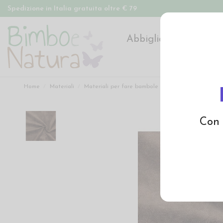
Spedizione in Italia gratuita oltre € 79
Abbigliamento
Pan
Home
Materiali
Materiali per fare bambole
Ciniglia, peluche, te
Con 