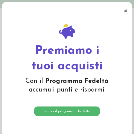
Spedizione in Italia gratuita oltre € 79
×
0
Home
Materiali
Materiali per fare bambole
Ciniglia, peluche, tessuti
Ciniglia a metraggio - col. 238 viola
Premiamo i
tuoi acquisti
Con il
Programma Fedeltà
accumuli punti e risparmi.
Scopri il programma fedeltà