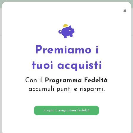
Spedizione in Italia gratuita oltre € 79
×
0
Home
Materiali
Lana cardata e lana da imbottitura
Lana da imbottitura e
feltro di lana
Panno in feltro di lana - giallo tenue 616
Premiamo i
tuoi acquisti
Con il
Programma Fedeltà
accumuli punti e risparmi.
Scopri il programma fedeltà