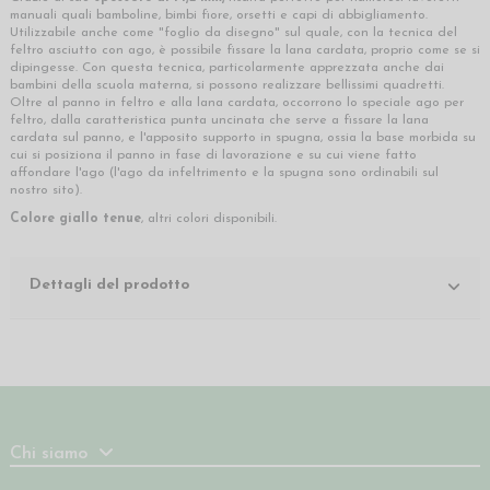
manuali quali bamboline, bimbi fiore, orsetti e capi di abbigliamento.
Utilizzabile anche come "foglio da disegno" sul quale, con la tecnica del
feltro asciutto con ago, è possibile fissare la lana cardata, proprio come se si
dipingesse. Con questa tecnica, particolarmente apprezzata anche dai
bambini della scuola materna, si possono realizzare bellissimi quadretti.
Oltre al panno in feltro e alla lana cardata, occorrono lo speciale ago per
feltro, dalla caratteristica punta uncinata che serve a fissare la lana
cardata sul panno, e l'apposito supporto in spugna, ossia la base morbida su
cui si posiziona il panno in fase di lavorazione e su cui viene fatto
affondare l'ago (l'ago da infeltrimento e la spugna sono ordinabili sul
nostro sito).
Colore giallo tenue
, altri colori disponibili.
Dettagli del prodotto
Chi siamo