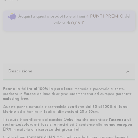
Acquista questo prodotto e ottieni
4 PUNTI PREMIO
del
valore di
0,08 €
Descrizione
Panno in feltro al 100% in pura lana,
morbido e piacevole al tatto,
prodotto in Europa da lane di origine sudamericana ed europea garantite
mulesing-free
.
Questo panno naturale e sostenibile
contiene dal 70 al 100% di lana
Merino
ed è fornito in fogli di
dimensioni 20 x 30cm.
Il tessuto è certificato dal marchio
Oeko Tex
che garantisce l'
assenza di
sostanze/coloranti tossici e nocivi
ed è conforme alla
norma europea
EN71
in materia di
sicurezza dei giocattoli
.
Grazie al suo
spessore di 1-1,2 mm,
risulta perfetto per numerosi lavoretti