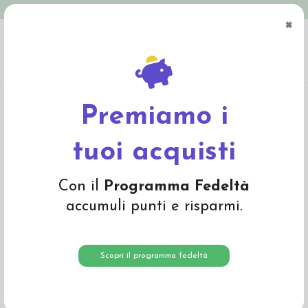
Spedizione in Italia gratuita oltre € 79
×
0
Home
Materiali
Lana cardata e lana da imbottitura
Lana da imbottitura e
feltro di lana
Panno in feltro di lana- verde chiaro 602
Premiamo i
tuoi acquisti
Con il
Programma Fedeltà
accumuli punti e risparmi.
Scopri il programma fedeltà