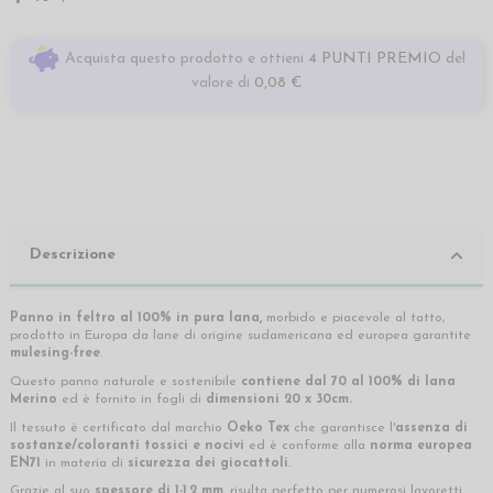
Acquista questo prodotto e ottieni
4 PUNTI PREMIO
del
valore di
0,08 €
Descrizione
Panno in feltro al 100% in pura lana,
morbido e piacevole al tatto,
prodotto in Europa da lane di origine sudamericana ed europea garantite
mulesing-free
.
Questo panno naturale e sostenibile
contiene dal 70 al 100% di lana
Merino
ed è fornito in fogli di
dimensioni 20 x 30cm.
Il tessuto è certificato dal marchio
Oeko Tex
che garantisce l'
assenza di
sostanze/coloranti tossici e nocivi
ed è conforme alla
norma europea
EN71
in materia di
sicurezza dei giocattoli
.
Grazie al suo
spessore di 1-1,2 mm,
risulta perfetto per numerosi lavoretti