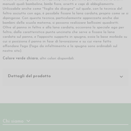
manuali quali bamboline, bimbi fiore, orsetti e capi di abbigliamento.
Utilizzabile anche come "foglio da disegno" sul quale, con la tecnica del
feltro asciutto con ago, è possibile fissare la lana cardata, proprio come se si
dipingesse. Con questa tecnica, particolarmente apprezzata anche dai
bambini della scuola materna, si possono realizzare bellissimi quadretti.
Oltre al panno in feltro e alla lana cardata, occorrono lo speciale ago per
feltro, dalla caratteristica punta uncinata che serve a fissare la lana
cardata sul panno, e l'apposito supporto in spugna, ossia la base morbida su
cui si posiziona il panno in fase di lavorazione e su cui viene fatto
affondare l'ago (l'ago da infeltrimento e la spugna sono ordinabili sul
nostro sito).
Colore verde chiaro
, altri colori disponibili.
Dettagli del prodotto
Chi siamo