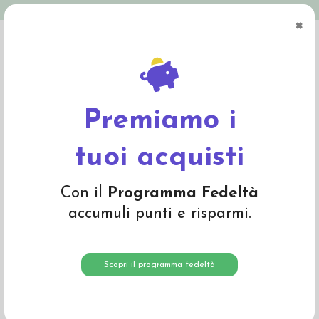
Spedizione in Italia gratuita oltre € 79
×
0
Home
Materiali
Lana cardata e lana da imbottitura
Lana da imbottitura e
feltro di lana
Panno in feltro di lana- turchese scuro 554
Premiamo i
tuoi acquisti
Con il
Programma Fedeltà
accumuli punti e risparmi.
Scopri il programma fedeltà