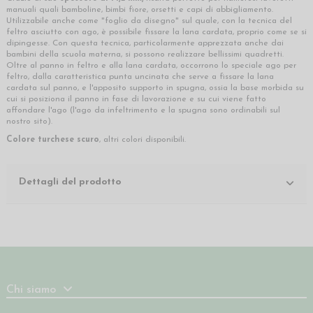
manuali quali bamboline, bimbi fiore, orsetti e capi di abbigliamento.
Utilizzabile anche come "foglio da disegno" sul quale, con la tecnica del
feltro asciutto con ago, è possibile fissare la lana cardata, proprio come se si
dipingesse. Con questa tecnica, particolarmente apprezzata anche dai
bambini della scuola materna, si possono realizzare bellissimi quadretti.
Oltre al panno in feltro e alla lana cardata, occorrono lo speciale ago per
feltro, dalla caratteristica punta uncinata che serve a fissare la lana
cardata sul panno, e l'apposito supporto in spugna, ossia la base morbida su
cui si posiziona il panno in fase di lavorazione e su cui viene fatto
affondare l'ago (l'ago da infeltrimento e la spugna sono ordinabili sul
nostro sito).
Colore turchese scuro
, altri colori disponibili.
Dettagli del prodotto
Chi siamo