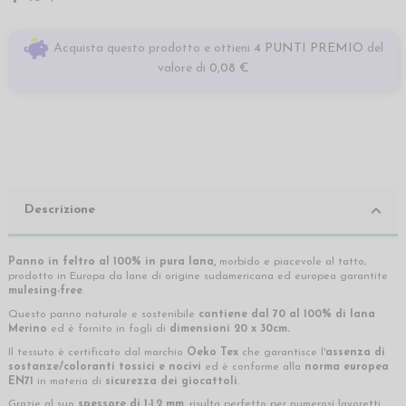
Acquista questo prodotto e ottieni
4 PUNTI PREMIO
del
valore di
0,08 €
Descrizione
Panno in feltro al 100% in pura lana,
morbido e piacevole al tatto,
prodotto in Europa da lane di origine sudamericana ed europea garantite
mulesing-free
.
Questo panno naturale e sostenibile
contiene dal 70 al 100% di lana
Merino
ed è fornito in fogli di
dimensioni 20 x 30cm.
Il tessuto è certificato dal marchio
Oeko Tex
che garantisce l'
assenza di
sostanze/coloranti tossici e nocivi
ed è conforme alla
norma europea
EN71
in materia di
sicurezza dei giocattoli
.
Grazie al suo
spessore di 1-1,2 mm,
risulta perfetto per numerosi lavoretti