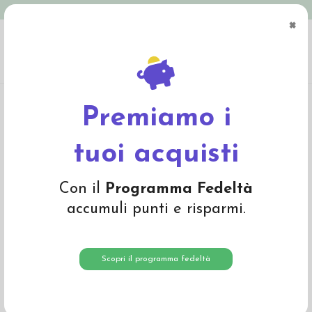
Spedizione in Italia gratuita oltre € 79
×
0
Home
Materiali
Lana cardata e lana da imbottitura
Lana da imbottitura e
feltro di lana
Panno in feltro di lana- rosso 507
Premiamo i
tuoi acquisti
Con il
Programma Fedeltà
accumuli punti e risparmi.
Scopri il programma fedeltà