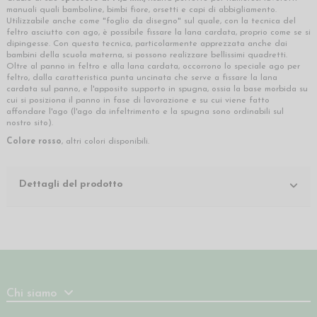
manuali quali bamboline, bimbi fiore, orsetti e capi di abbigliamento.
Utilizzabile anche come "foglio da disegno" sul quale, con la tecnica del
feltro asciutto con ago, è possibile fissare la lana cardata, proprio come se si
dipingesse. Con questa tecnica, particolarmente apprezzata anche dai
bambini della scuola materna, si possono realizzare bellissimi quadretti.
Oltre al panno in feltro e alla lana cardata, occorrono lo speciale ago per
feltro, dalla caratteristica punta uncinata che serve a fissare la lana
cardata sul panno, e l'apposito supporto in spugna, ossia la base morbida su
cui si posiziona il panno in fase di lavorazione e su cui viene fatto
affondare l'ago (l'ago da infeltrimento e la spugna sono ordinabili sul
nostro sito).
Colore rosso
, altri colori disponibili.
Dettagli del prodotto
Chi siamo