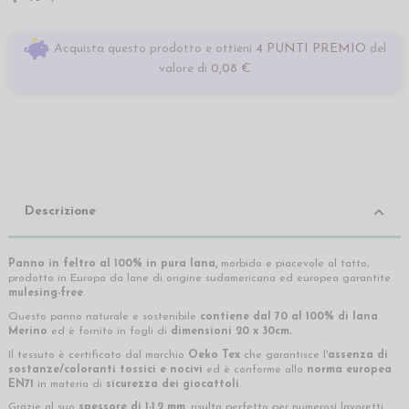
Acquista questo prodotto e ottieni
4 PUNTI PREMIO
del
valore di
0,08 €
Descrizione
Panno in feltro al 100% in pura lana,
morbido e piacevole al tatto,
prodotto in Europa da lane di origine sudamericana ed europea garantite
mulesing-free
.
Questo panno naturale e sostenibile
contiene dal 70 al 100% di lana
Merino
ed è fornito in fogli di
dimensioni 20 x 30cm.
Il tessuto è certificato dal marchio
Oeko Tex
che garantisce l'
assenza di
sostanze/coloranti tossici e nocivi
ed è conforme alla
norma europea
EN71
in materia di
sicurezza dei giocattoli
.
Grazie al suo
spessore di 1-1,2 mm,
risulta perfetto per numerosi lavoretti